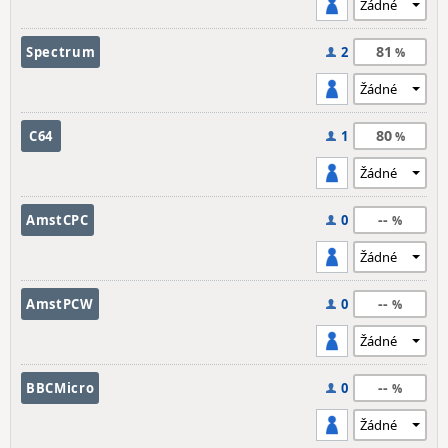
81
Spectrum
2
80
C64
1
--
AmstCPC
0
--
AmstPCW
0
--
BBCMicro
0