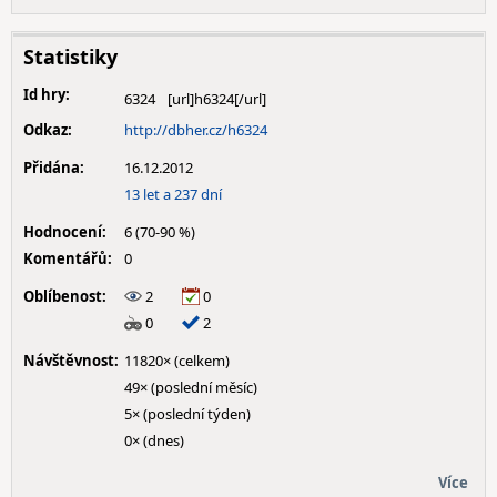
Statistiky
Id hry:
6324
Odkaz:
http://dbher.cz/h6324
Přidána:
16.12.2012
13 let a 237 dní
Hodnocení:
6 (70-90 %)
Komentářů:
0
Oblíbenost:
2
0
0
2
Návštěvnost:
11820× (celkem)
49× (poslední měsíc)
5× (poslední týden)
0× (dnes)
Více