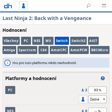
Last Ninja 2: Back with a Vengeance
Hodnocení
Všechny
PC
NES
Wii
Switch
Switch2
AtST
Amiga
Spectrum
C64
AmstCPC
AmstPCW
BBCMicro
Hru pro tuto platformu nikdo neohodnotil.
Platformy a hodnocení
83
PC
2
--
NES
0