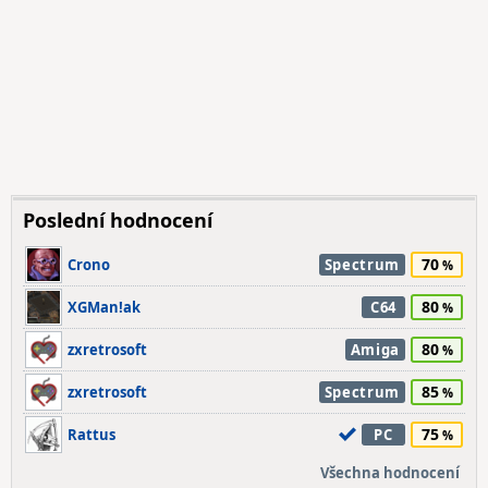
Poslední hodnocení
70
Crono
Spectrum
80
XGMan!ak
C64
80
zxretrosoft
Amiga
85
zxretrosoft
Spectrum
75
Rattus
PC
Všechna hodnocení