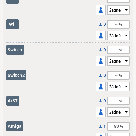
--
Wii
0
--
Switch
0
--
Switch2
0
--
AtST
0
80
Amiga
1