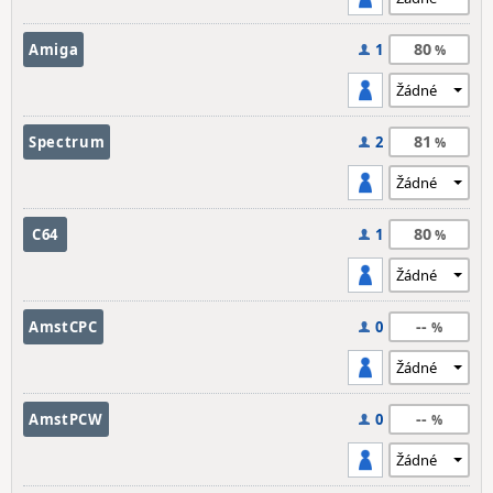
80
Amiga
1
81
Spectrum
2
80
C64
1
--
AmstCPC
0
--
AmstPCW
0