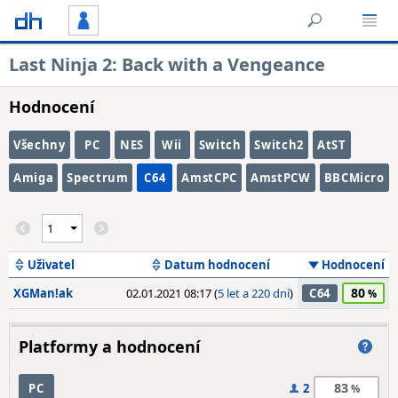
Last Ninja 2: Back with a Vengeance
Hodnocení
Všechny
PC
NES
Wii
Switch
Switch2
AtST
Amiga
Spectrum
C64
AmstCPC
AmstPCW
BBCMicro
Uživatel
Datum hodnocení
Hodnocení
80
XGMan!ak
02.01.2021 08:17 (
5 let a 220 dní
)
C64
Platformy a hodnocení
83
PC
2