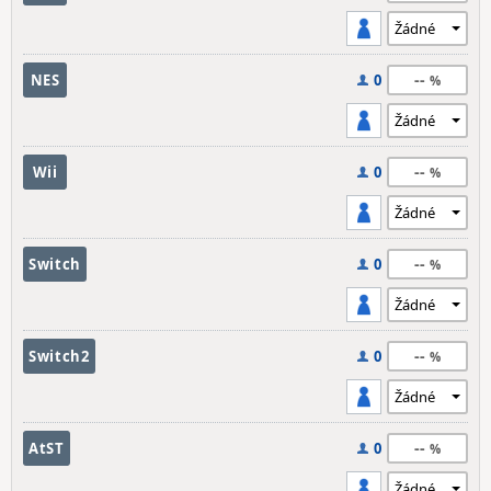
--
NES
0
--
Wii
0
--
Switch
0
--
Switch2
0
--
AtST
0