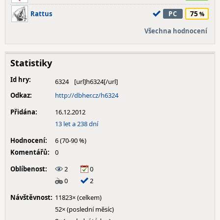
75
Rattus
PC
Všechna hodnocení
Statistiky
Id hry:
6324
Odkaz:
http://dbher.cz/h6324
Přidána:
16.12.2012
13 let a 238 dní
Hodnocení:
6 (70-90 %)
Komentářů:
0
Oblíbenost:
2
0
0
2
Návštěvnost:
11823× (celkem)
52× (poslední měsíc)