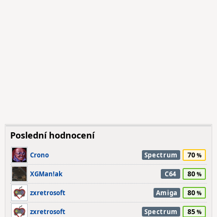
Poslední hodnocení
70
Crono
Spectrum
80
XGMan!ak
C64
80
zxretrosoft
Amiga
85
zxretrosoft
Spectrum