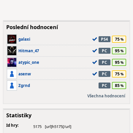
Poslední hodnocení
75
galaxi
PS4
95
Hitman_47
PC
95
atypic_one
PC
75
asenw
PC
85
Zgrnd
PC
Všechna hodnocení
Statistiky
Id hry:
5175