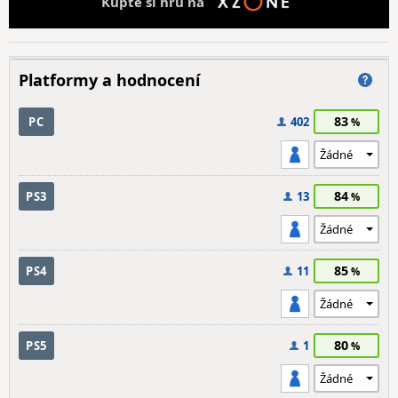
Kupte si hru na
Platformy a hodnocení
83
PC
402
84
PS3
13
85
PS4
11
80
PS5
1