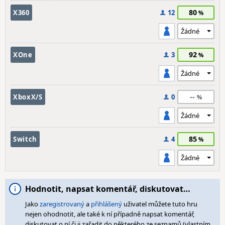
80
X360
12
92
XOne
3
--
XboxX/S
0
85
Switch
4
Hodnotit, napsat komentář, diskutovat…
Jako
zaregistrovaný
a
přihlášený
uživatel můžete tuto hru
nejen ohodnotit, ale také k ní případně napsat komentář,
diskutovat o ní či ji zařadit do některého ze seznamů (vlastním,