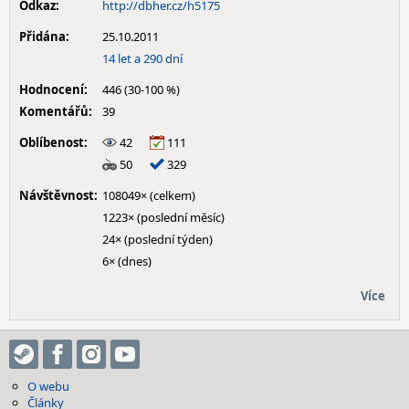
Odkaz:
http://dbher.cz/h5175
Přidána:
25.10.2011
14 let a 290 dní
Hodnocení:
446 (30-100 %)
Komentářů:
39
Oblíbenost:
42
111
50
329
Návštěvnost:
108049× (celkem)
1223× (poslední měsíc)
24× (poslední týden)
6× (dnes)
Více
O webu
Články