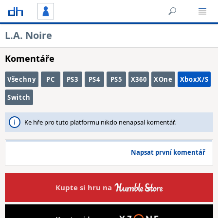
L.A. Noire
Komentáře
Všechny
PC
PS3
PS4
PS5
X360
XOne
XboxX/S
Switch
Ke hře pro tuto platformu nikdo nenapsal komentář.
Napsat první komentář
Kupte si hru na