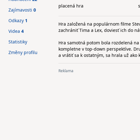
placená hra
Zajímavosti
0
Odkazy
1
Hra založená na populárnom filme Stev
zachrániť Tima a Lex, doviesť ich do ná
Videa
4
Statistiky
Hra samotná potom bola rozdelená na d
kompletne v top-down perspektíve. Dru
Změny profilu
a vrátiť sa k ostatným, sa hrala už ako 