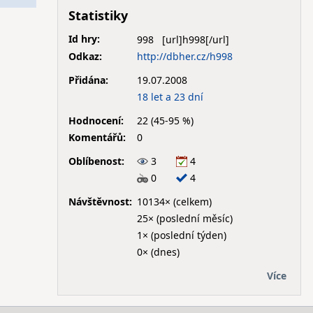
Statistiky
Id hry:
998
Odkaz:
http://dbher.cz/h998
Přidána:
19.07.2008
18 let a 23 dní
Hodnocení:
22 (45-95 %)
Komentářů:
0
Oblíbenost:
3
4
0
4
Návštěvnost:
10134× (celkem)
25× (poslední měsíc)
1× (poslední týden)
0× (dnes)
Více