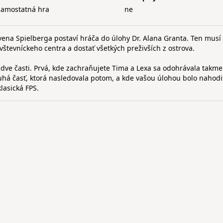
samostatná hra
ne
ena Spielberga postaví hráča do úlohy Dr. Alana Granta. Ten musí 
vštevníckeho centra a dostať všetkých preživších z ostrova.
ve časti. Prvá, kde zachraňujete Tima a Lexa sa odohrávala takme
há časť, ktorá nasledovala potom, a kde vašou úlohou bolo nahodi
klasická FPS.