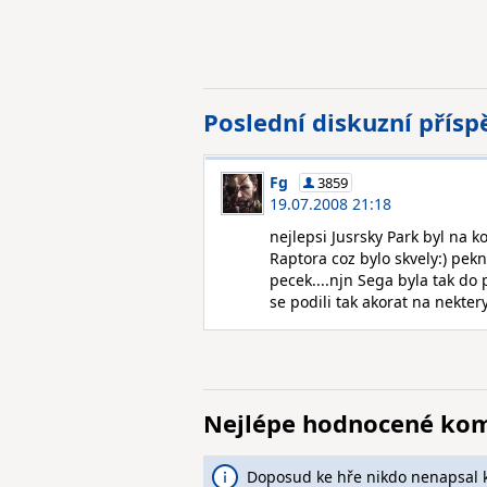
Poslední diskuzní přís
Fg
3859
19.07.2008 21:18
nejlepsi Jusrsky Park byl na k
Raptora coz bylo skvely:) pekn
pecek....njn Sega byla tak do 
se podili tak akorat na nekter
Nejlépe hodnocené ko
Doposud ke hře nikdo nenapsal 