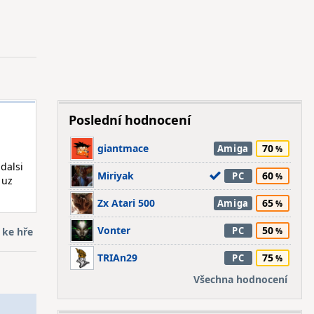
Poslední hodnocení
giantmace
70
Amiga
 dalsi
Miriyak
60
PC
 uz
Zx Atari 500
65
Amiga
Vonter
50
PC
 ke hře
TRIAn29
75
PC
Všechna hodnocení