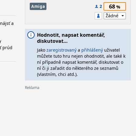
68
2
Amiga
nájsť a
Hodnotit, napsat komentář,
diskutovat…
r
ť prúd
Jako
zaregistrovaný
a
přihlášený
uživatel
můžete tuto hru nejen ohodnotit, ale také k
ní případně napsat komentář, diskutovat o
ní či ji zařadit do některého ze seznamů
(vlastním, chci atd.).