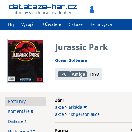
domov všech hráčů videoher
Hry
Vývojáři
Uživatelé
Diskuze
Herní výzva
Jurassic Park
Ocean Software
1993
PC
Amiga
Žánr
Profil hry
akce
>
arkáda
Komentáře
0
akce
>
1st person akce
Diskuze
1
Forma
Hodnocení
22