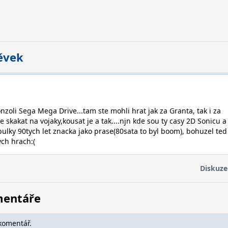
pěvek
onzoli Sega Mega Drive...tam ste mohli hrat jak za Granta, tak i za
e skakat na vojaky,kousat je a tak....njn kde sou ty casy 2D Sonicu a
pulky 90tych let znacka jako prase(80sata to byl boom), bohuzel ted
ych hrach:(
Diskuze
mentáře
komentář.