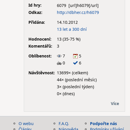
Id hry:
6079
Odkaz:
http://dbher.cz/h6079
Přidána:
14.10.2012
13 let a 300 dní
Hodnocení:
13 (35-75 %)
Komentářů:
3
Oblíbenost:
7
5
0
6
Návštěvnost:
13699× (celkem)
44× (poslední měsíc)
3× (poslední týden)
0× (dnes)
Více
O webu
F.A.Q.
Podpořte nás
Články
Nápověda
Podmínky užívání