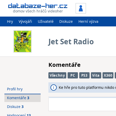
domov všech hráčů videoher
Hry
Vývojáři
Uživatelé
Diskuze
Herní výzva
Jet Set Radio
Komentáře
Všechny
PC
PS3
Vita
X360
Ke hře pro tuto platformu nikdo
Profil hry
Komentáře
3
Diskuze
3
Hodnocení
13