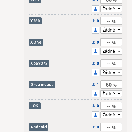
--
0
X360
--
0
XOne
--
0
XboxX/S
60
1
Dreamcast
--
0
iOS
--
0
Android