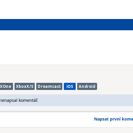
XOne
XboxX/S
Dreamcast
iOS
Android
 nenapsal komentář.
Napsat první kom