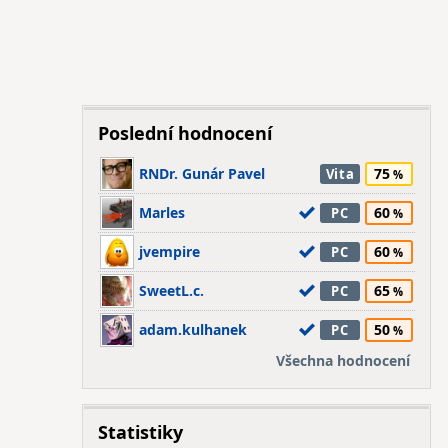
Poslední hodnocení
RNDr. Gunár Pavel
75
Vita
Marles
60
PC
jvempire
60
PC
SweetL.c.
65
PC
adam.kulhanek
50
PC
Všechna hodnocení
Statistiky