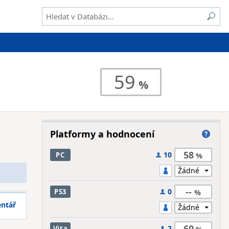
59
Platformy a hodnocení
58
10
PC
--
0
PS3
entář
60
2
Vita