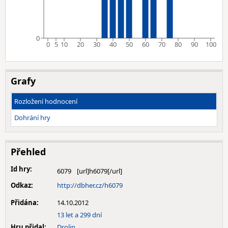
0
0
5
10
20
30
40
50
60
70
80
90
100
Grafy
Rozložení hodnocení
Dohrání hry
Přehled
Id hry:
6079
Odkaz:
http://dbher.cz/h6079
Přidána:
14.10.2012
13 let a 299 dní
Hru přidal:
Drolin