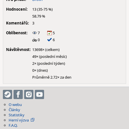
Hodnocení:
13 (35-75 %)
58.79 %
Komentářů:
3
Oblíbenost:
7
5
0
6
Návštěvnost:
13698× (celkem)
49× (poslední měsíc)
2× (poslední týden)
0× (dnes)
Průměrně 2.72× za den
O webu
Články
Statistiky
Herní výzva
F.A.Q.