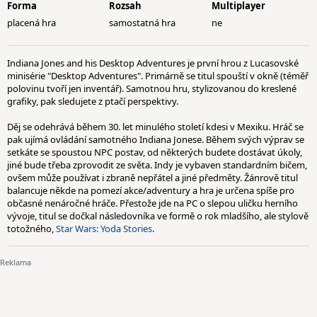
Forma
Rozsah
Multiplayer
placená hra
samostatná hra
ne
Indiana Jones and his Desktop Adventures je první hrou z Lucasovské
minisérie "Desktop Adventures". Primárně se titul spouští v okně (téměř
polovinu tvoří jen inventář). Samotnou hru, stylizovanou do kreslené
grafiky, pak sledujete z ptačí perspektivy.
Děj se odehrává během 30. let minulého století kdesi v Mexiku. Hráč se
pak ujímá ovládání samotného Indiana Jonese. Během svých výprav se
setkáte se spoustou NPC postav, od některých budete dostávat úkoly,
jiné bude třeba zprovodit ze světa. Indy je vybaven standardním bičem,
ovšem může používat i zbraně nepřátel a jiné předměty. Žánrově titul
balancuje někde na pomezí akce/adventury a hra je určena spíše pro
občasné nenáročné hráče. Přestože jde na PC o slepou uličku herního
vývoje, titul se dočkal následovníka ve formě o rok mladšího, ale stylově
totožného,
Star Wars: Yoda Stories
.