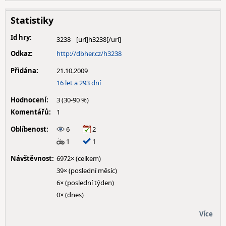
Statistiky
Id hry:
3238
Odkaz:
http://dbher.cz/h3238
Přidána:
21.10.2009
16 let a 293 dní
Hodnocení:
3 (30-90 %)
Komentářů:
1
Oblíbenost:
6
2
1
1
Návštěvnost:
6972× (celkem)
39× (poslední měsíc)
6× (poslední týden)
0× (dnes)
Více