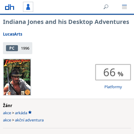
Indiana Jones and his Desktop Adventures
LucasArts
PC
1996
66
Platformy
Žánr
akce
>
arkáda
akce
>
akční adventura