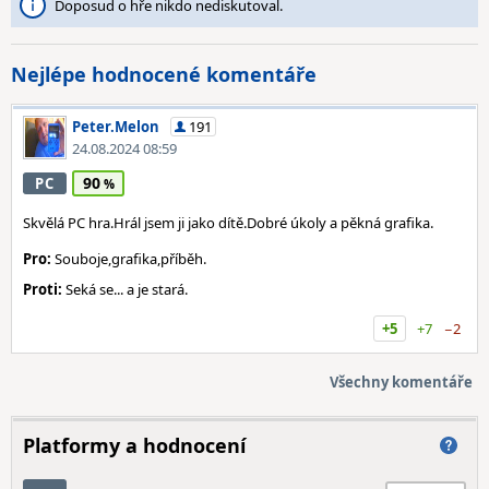
Doposud o hře nikdo nediskutoval.
Nejlépe hodnocené komentáře
Peter.Melon
191
24.08.2024 08:59
90
PC
Skvělá PC hra.Hrál jsem ji jako dítě.Dobré úkoly a pěkná grafika.
Pro:
Souboje,grafika,příběh.
Proti:
Seká se... a je stará.
+5
+7
−2
Všechny komentáře
Platformy a hodnocení