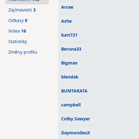
Arcee
Zajímavosti
3
Odkazy
9
Ashe
Videa
16
bart721
Statistiky
Beruna33
Změny profilu
Bigman
blendak
BUMTARATA
campbell
Colby Sawyer
DaymondeuX