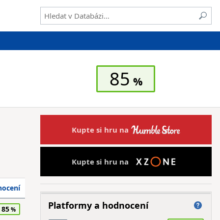
85
Kupte si hru na
Kupte si hru na
ocení
Platformy a hodnocení
85