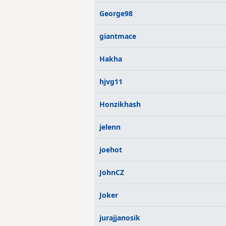
George98
giantmace
Hakha
hjvg11
Honzikhash
jelenn
joehot
JohnCZ
Joker
jurajjanosik