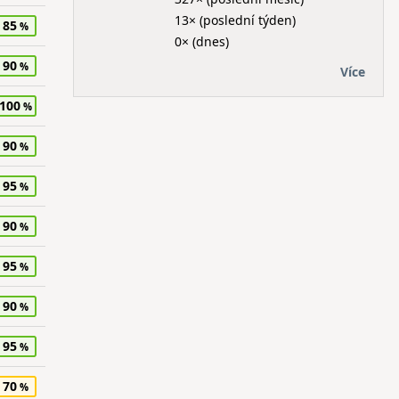
13× (poslední týden)
85
0× (dnes)
90
Více
100
90
95
90
95
90
95
70