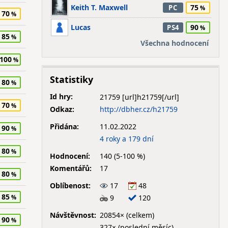
Keith T. Maxwell
75
PC
70
Lucas
90
PS4
85
Všechna hodnocení
100
Statistiky
80
Id hry:
21759
70
Odkaz:
http://dbher.cz/h21759
Přidána:
11.02.2022
90
4 roky a 179 dní
80
Hodnocení:
140 (5-100 %)
Komentářů:
17
80
Oblíbenost:
17
48
85
9
120
Návštěvnost:
20854× (celkem)
90
327× (poslední měsíc)