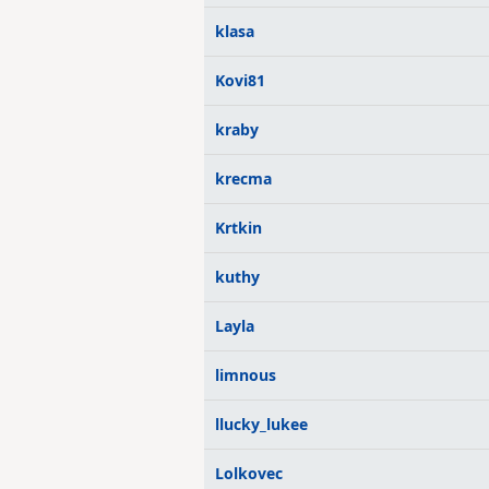
klasa
Kovi81
kraby
krecma
Krtkin
kuthy
Layla
limnous
llucky_lukee
Lolkovec