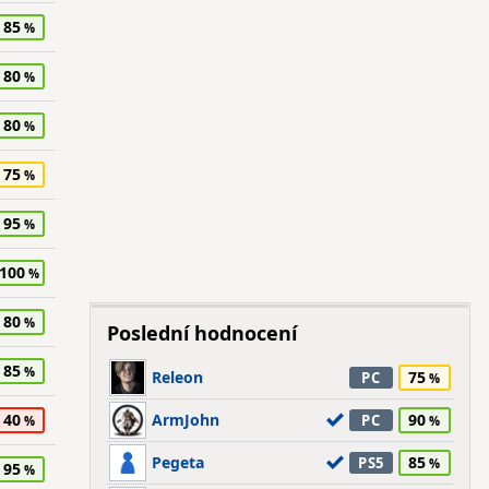
85
80
80
75
95
100
80
Poslední hodnocení
85
Releon
75
PC
40
ArmJohn
90
PC
Pegeta
85
PS5
95