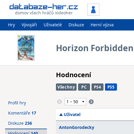
domov všech hráčů videoher
Hry
Vývojáři
Uživatelé
Diskuze
Herní výzva
Horizon Forbidden
Hodnocení
Všechny
PC
PS4
PS5
Profil hry
Komentáře
17
Uživatel
Diskuze
236
AntonGorodecky
Hodnocení
140