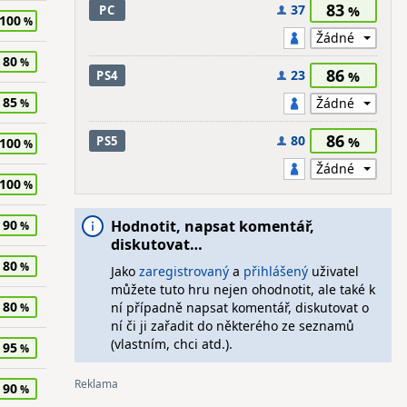
83
37
PC
100
80
86
23
PS4
85
86
80
PS5
100
100
90
Hodnotit, napsat komentář,
diskutovat…
80
Jako
zaregistrovaný
a
přihlášený
uživatel
můžete tuto hru nejen ohodnotit, ale také k
80
ní případně napsat komentář, diskutovat o
ní či ji zařadit do některého ze seznamů
(vlastním, chci atd.).
95
90