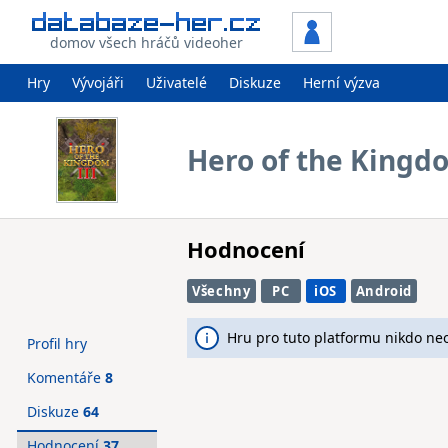
domov všech hráčů videoher
Hry
Vývojáři
Uživatelé
Diskuze
Herní výzva
Hero of the Kingdo
Hodnocení
Všechny
PC
iOS
Android
Hru pro tuto platformu nikdo ne
Profil hry
Komentáře
8
Diskuze
64
Hodnocení
37