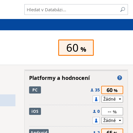
60
Platformy a hodnocení
60
35
PC
--
0
iOS
65
2
Android