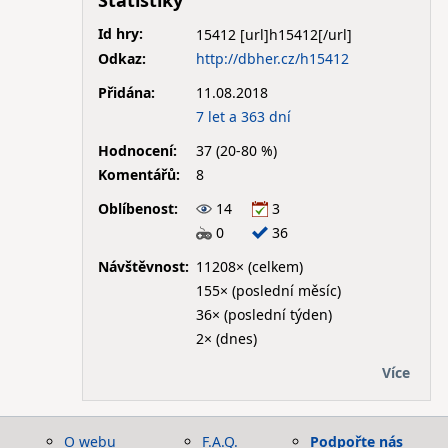
Statistiky
Id hry:
15412
Odkaz:
http://dbher.cz/h15412
Přidána:
11.08.2018
7 let a 363 dní
Hodnocení:
37 (20-80 %)
Komentářů:
8
Oblíbenost:
14
3
0
36
Návštěvnost:
11208× (celkem)
155× (poslední měsíc)
36× (poslední týden)
2× (dnes)
Více
O webu
F.A.Q.
Podpořte nás