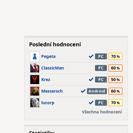
Poslední hodnocení
Pegeta
70
PC
ClassicMan
60
PC
Krez
50
PC
Messersch
60
Android
lucorp
70
PC
Všechna hodnocení