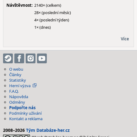
Návštěvnost:
2140× (celkem)
28× (poslední měsíc)
4× (poslední týden)
1× (dnes)
Více
O webu
Články
Statistiky
Herní výzva
F.A.Q.
Nápověda
Odměny
Podpořte nás
Podmínky užívání
Kontakt a reklama
2008–2026
Tým Databáze-her.cz