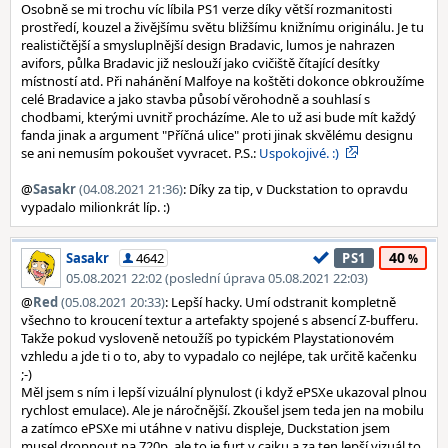
Osobně se mi trochu víc líbila PS1 verze díky větší rozmanitosti
prostředí, kouzel a živějšímu světu bližšímu knižnímu originálu. Je tu
realističtější a smysluplnější design Bradavic, lumos je nahrazen
avifors, půlka Bradavic již neslouží jako cvičiště čítající desítky
místností atd. Při nahánění Malfoye na koštěti dokonce obkroužíme
celé Bradavice a jako stavba působí věrohodně a souhlasí s
chodbami, kterými uvnitř procházíme. Ale to už asi bude mít každý
fanda jinak a argument "Příčná ulice" proti jinak skvělému designu
se ani nemusím pokoušet vyvracet. P.S.:
Uspokojivé. :)
@
Sasakr
(04.08.2021 21:36)
: Díky za tip, v Duckstation to opravdu
vypadalo milionkrát líp. :)
40
Sasakr
4642
PS1
05.08.2021 22:02 (poslední úprava 05.08.2021 22:03)
@
Red
(05.08.2021 20:33)
: Lepší hacky. Umí odstranit kompletně
všechno to kroucení textur a artefakty spojené s absencí Z-bufferu.
Takže pokud vysloveně netoužíš po typickém Playstationovém
vzhledu a jde ti o to, aby to vypadalo co nejlépe, tak určitě kačenku
;-)
Měl jsem s ním i lepší vizuální plynulost (i když ePSXe ukazoval plnou
rychlost emulace). Ale je náročnější. Zkoušel jsem teda jen na mobilu
a zatímco ePSXe mi utáhne v nativu displeje, Duckstation jsem
musel dropnout na 720p, ale to je furt v cajku a za ten lepší vizuál to