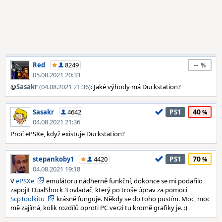
--
Red
8249
05.08.2021 20:33
@
Sasakr
(04.08.2021 21:36)
: Jaké výhody má Duckstation?
40
Sasakr
4642
PS1
04.08.2021 21:36
Proč ePSXe, když existuje Duckstation?
70
stepankoby1
4420
PS1
04.08.2021 19:18
V
ePSXe
emulátoru nádherně funkční, dokonce se mi podařilo
zapojit DualShock 3 ovladač, který po troše úprav za pomoci
ScpToolkitu
krásně funguje. Někdy se do toho pustím. Moc, moc
mě zajímá, kolik rozdílů oproti PC verzi tu kromě grafiky je. :)