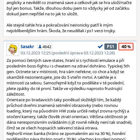
anglicky a nevěděl co znamená save a celkově jak se hra uloží/načte
byl jen bonus. Takže, dlouhou dobu jsem to vždycky jel od začátku
dokud jsem nepřišel na to jak to uložit.
Ale stejně tahle hra a pokračování neironicky patří k mým
nejoblíbenějším hrám. Škoda, že neudělali i ps1 verzi trojky.
40
Sasakr
4642
PS1
03.12.2023 12:25 (poslední úprava 03.12.2023 12:26)
Za pomoci četných save-states, hraní si s rychlostí emulace a při
posledním boss-fightu i s cheatem na zdraví dohráno. Typickej 5th
gen. Octnete se v místnosti, hra vám neřekne, co chce a když se
okamžitě nezorientujete, jste do 5 vteřin mrtví. A takhle je x
místností za sebou. Samozřejmě když to poděláte v té poslední,
jdete zpátky do té první. Takže ve výsledku naprosto frustrující
záležitost.
Orientace po bradavicích taky poněkud složitější tím, že každý
průchod dveřmi znamená setmění obrazovky (nebo rovnou
loading, který na původním HW zcela určitě nebyl zrovna rychlý) a
otočení kamery, takže člověk ztratí orientaci. Většina obtížnosti je
dána neresponzivním ovládáním (i jít rovně někdy není tak snadné),
čímž se ze všech hopsacích sekvencí stává otrava.
Nejhorší mise: banka (hráno se zpomalením asi na 30 %), honění
podělanýho páva (hráno snad s 20 %), všechno kouzlení pomocí