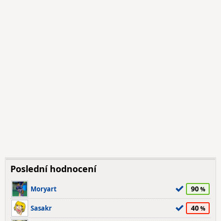
Poslední hodnocení
90
Moryart
40
Sasakr