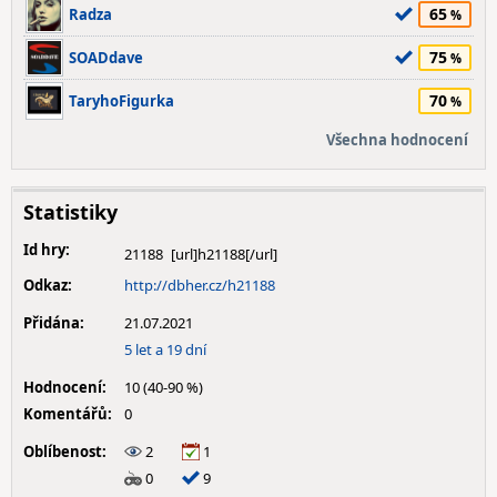
65
Radza
75
SOADdave
70
TaryhoFigurka
Všechna hodnocení
Statistiky
Id hry:
21188
Odkaz:
http://dbher.cz/h21188
Přidána:
21.07.2021
5 let a 19 dní
Hodnocení:
10 (40-90 %)
Komentářů:
0
Oblíbenost:
2
1
0
9