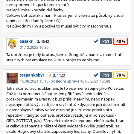
neresponzivních quick-time eventů
Nejlepší mise: kouzelnické šachy
Celkově bohužel zklamání. Plus asi jen chvílema za působivý vizuál
(animace před famfrpálem :-O)
Na původním HW a poctivě to musel být čirý masochismus.
40
Sasakr
4642
PS1
01.12.2023 19:36
Ta obtížnost je tedy brutus. Jsem u Gringotů v bance a mám chuť
srazit rychlost emulace na 20 % a projet to ve slo-mo.
70
stepankoby1
4420
PS1
16.08.2021 15:15 (poslední úprava 16.08.2021 15:39)
Tak nakonec trochu zklamání. Je to více méně stejné jako PC verze.
Což teda neznamená špatné. Jen příběhově nedoladěné, s
prozkoumáváním Bradavic buď příliš lineárním, nebo naopak
nejasným (otáčivých zdí jsem si všiml až když jsem jich deset minul)
a gameplayově místy velice otravné (na PC moc primitivní a
repetitivní, tady zdlouhavé, protože vyžadující milion pokusů -
GRINGOTTOVI, páv). Zároveň to ale má nepopiratelné kouzlo, hraní
je celkově zábavné a některé části vyloženě skvělé (spící troll, les
okolo Hagridovy chatrče, zapovězený les, šachy, Quirellovi rytíři).