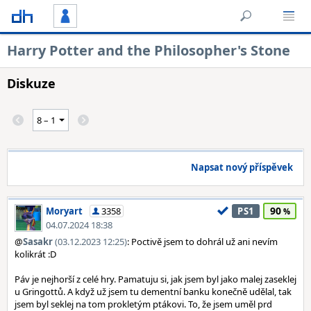
Harry Potter and the Philosopher's Stone
Diskuze
Napsat nový příspěvek
90
Moryart
3358
PS1
04.07.2024 18:38
@
Sasakr
(03.12.2023 12:25)
: Poctivě jsem to dohrál už ani nevím
kolikrát :D
Páv je nejhorší z celé hry. Pamatuju si, jak jsem byl jako malej zaseklej
u Gringottů. A když už jsem tu dementní banku konečně udělal, tak
jsem byl seklej na tom prokletým ptákovi. To, že jsem uměl prd