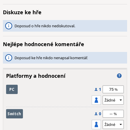
Diskuze ke hře
Doposud o hře nikdo nediskutoval.
Nejlépe hodnocené komentáře
Doposud ke hře nikdo nenapsal komentář.
Platformy a hodnocení
75
PC
1
--
Switch
0