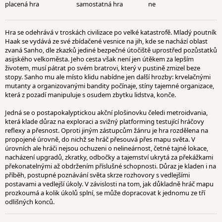
placená hra
samostatná hra
ne
Hra se odehrává v troskách civilizace po velké katastrofě. Mladý poutník
Haak se vydává ze své zbídačené vesnice na jih, kde se nachází oblast
zvaná Sanho, dle zkazků jediné bezpečné útočiště uprostřed pozůstatků
asijského velkoměsta. Jeho cesta však není jen útěkem za lepším
životem, musí pátrat po svém bratrovi, který v pustině zmizel beze
stopy. Sanho mu ale místo klidu nabídne jen další hrozby: krvelačnými
mutanty a organizovanými bandity počínaje, stíny tajemné organizace,
která z pozadí manipuluje s osudem zbytku lidstva, konče.
Jedná se o postapokalyptickou akční plošinovku čeledi metroidvania,
která klade důraz na exploraci a svižný platforming testující hráčovy
reflexy a přesnost. Oproti jiným zástupcům žánru je hra rozdělena na
propojené úrovně, do nichž se hráč přesouvá přes mapu světa. V
úrovních ale hráči nejsou ochuzeni o nelineárnost, četné tajné lokace,
nacházení upgradů, zkratky, odbočky a tajemství ukrytá za překážkami
překonatelnými až obdržením příslušné schopnosti. Důraz je kladen i na
příběh, postupné poznávání světa skrze rozhovory s vedlejšími
postavami a vedlejší úkoly. V závislosti na tom, jak důkladně hráč mapu
prozkoumá a kolik úkolů splní, se může dopracovat k jednomu ze tří
odlišných konců.