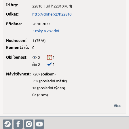
Id hry:
22810
Odkaz:
http://dbher.cz/h22810
Přidána:
26.10.2022
3 roky a 287 dní
Hodnocení:
1 (75 %)
Komentářů:
0
Oblíbenost:
0
1
0
1
Návštěvnost:
726× (celkem)
35× (poslední měsíc)
1× (poslední týden)
0× (dnes)
Více