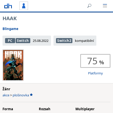
HAAK
Blingame
PC
Switch
25.08.2022
Switch2
kompatibilní
75
Platformy
Žánr
akce
>
plošinovka
Forma
Rozsah
Multiplayer