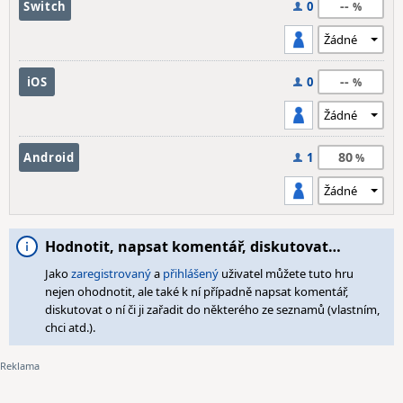
--
Switch
0
--
iOS
0
80
Android
1
Hodnotit, napsat komentář, diskutovat…
Jako
zaregistrovaný
a
přihlášený
uživatel můžete tuto hru
nejen ohodnotit, ale také k ní případně napsat komentář,
diskutovat o ní či ji zařadit do některého ze seznamů (vlastním,
chci atd.).