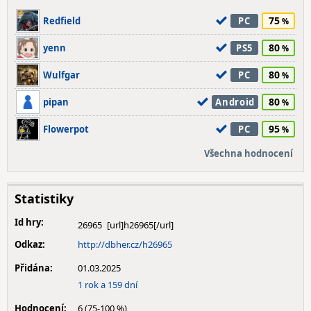
75
Redfield
PC
80
yenn
PS5
80
Wulfgar
PC
80
pipan
Android
95
Flowerpot
PC
Všechna hodnocení
Statistiky
Id hry:
26965
Odkaz:
http://dbher.cz/h26965
Přidána:
01.03.2025
1 rok a 159 dní
Hodnocení:
6 (75-100 %)