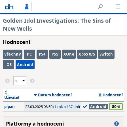
Golden Idol Investigations: The Sins of
New Wells
Hodnocení
Všechny
PC
PS4
PS5
XOne
XboxX/S
Switch
iOS
Android
Datum hodnocení
Hodnocení
Uživatel
80
pipan
23.03.2025 08:50 (
1 rok a 137 dní
)
Android
Platformy a hodnocení