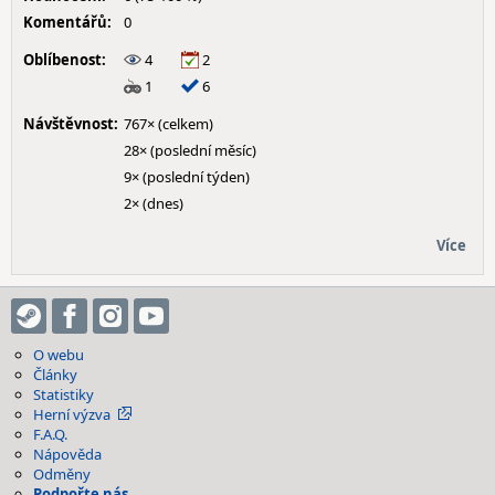
Komentářů:
0
Oblíbenost:
4
2
1
6
Návštěvnost:
767× (celkem)
28× (poslední měsíc)
9× (poslední týden)
2× (dnes)
Více
O webu
Články
Statistiky
Herní výzva
F.A.Q.
Nápověda
Odměny
Podpořte nás