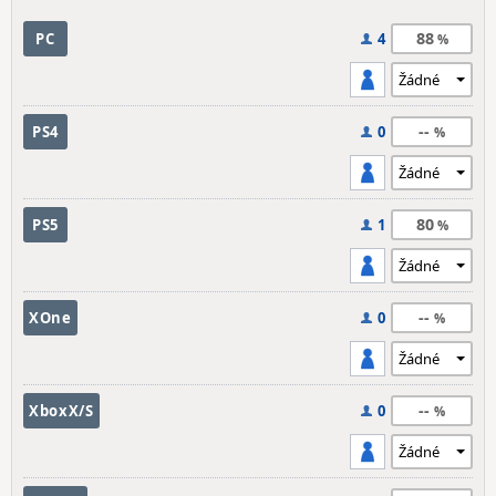
88
PC
4
--
PS4
0
80
PS5
1
--
XOne
0
--
XboxX/S
0