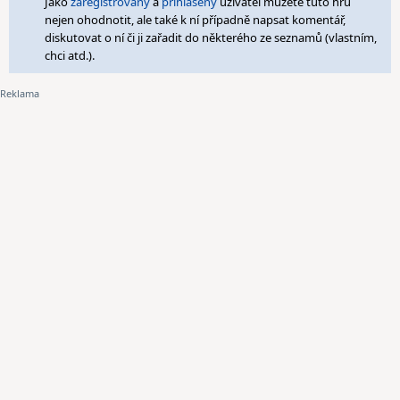
Jako
zaregistrovaný
a
přihlášený
uživatel můžete tuto hru
nejen ohodnotit, ale také k ní případně napsat komentář,
diskutovat o ní či ji zařadit do některého ze seznamů (vlastním,
chci atd.).