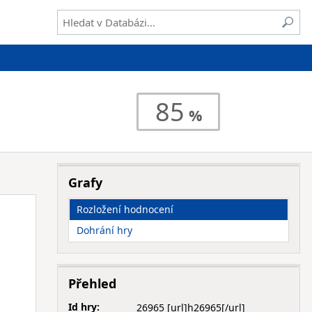
85
Grafy
Rozložení hodnocení
Dohrání hry
Přehled
Id hry:
26965