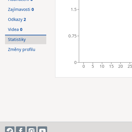
1.5
Zajímavosti
0
Odkazy
2
Videa
0
0.75
Statistiky
Změny profilu
0
0
5
10
15
20
2