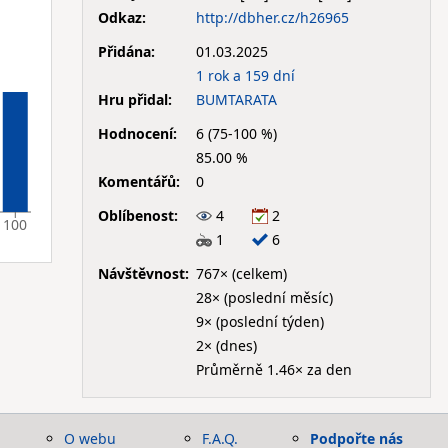
Odkaz:
http://dbher.cz/h26965
Přidána:
01.03.2025
1 rok a 159 dní
Hru přidal:
BUMTARATA
Hodnocení:
6 (75-100 %)
85.00 %
Komentářů:
0
Oblíbenost:
4
2
100
1
6
Návštěvnost:
767× (celkem)
28× (poslední měsíc)
9× (poslední týden)
2× (dnes)
Průměrně 1.46× za den
O webu
F.A.Q.
Podpořte nás