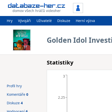
domov všech hráčů videoher
Hry
Vývojáři
Uživatelé
Diskuze
Herní výzva
Golden Idol Invest
Statistiky
3
Profil hry
Komentáře
0
2.25
Diskuze
4
Hodnocení
6