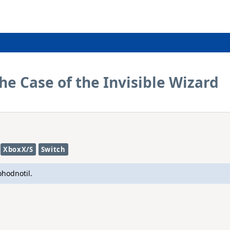
The Case of the Invisible Wizard
XboxX/S
Switch
ohodnotil.