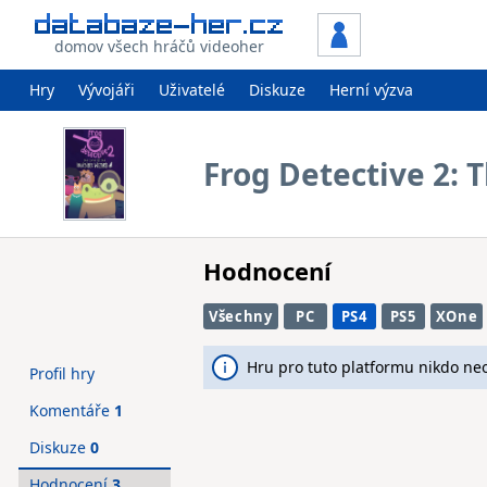
domov všech hráčů videoher
Hry
Vývojáři
Uživatelé
Diskuze
Herní výzva
Frog Detective 2: 
Hodnocení
Všechny
PC
PS4
PS5
XOne
Hru pro tuto platformu nikdo ne
Profil hry
Komentáře
1
Diskuze
0
Hodnocení
3