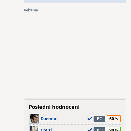
Poslední hodnocení
Daemon
60
PC
Crejzi
90
PC