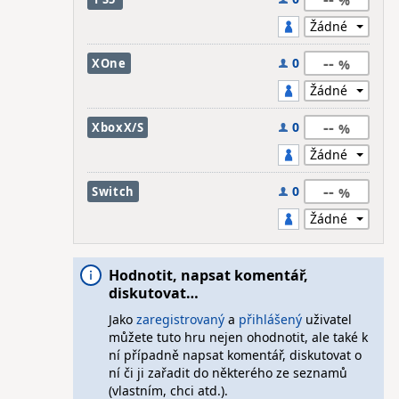
--
0
XOne
--
0
XboxX/S
--
0
Switch
Hodnotit, napsat komentář,
diskutovat…
Jako
zaregistrovaný
a
přihlášený
uživatel
můžete tuto hru nejen ohodnotit, ale také k
ní případně napsat komentář, diskutovat o
ní či ji zařadit do některého ze seznamů
(vlastním, chci atd.).