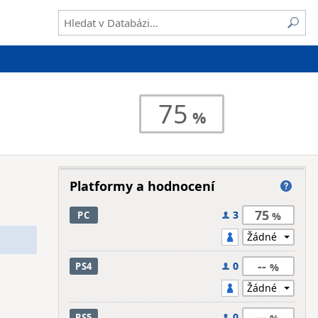
75
Platformy a hodnocení
75
3
PC
--
0
PS4
--
0
PS5