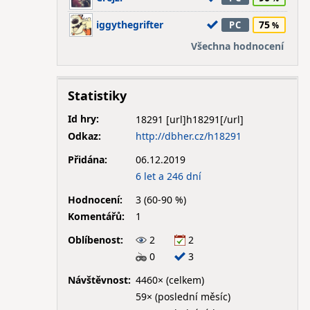
iggythegrifter
75
PC
Všechna hodnocení
Statistiky
Id hry:
18291
Odkaz:
http://dbher.cz/h18291
Přidána:
06.12.2019
6 let a 246 dní
Hodnocení:
3 (60-90 %)
Komentářů:
1
Oblíbenost:
2
2
0
3
Návštěvnost:
4460× (celkem)
59× (poslední měsíc)