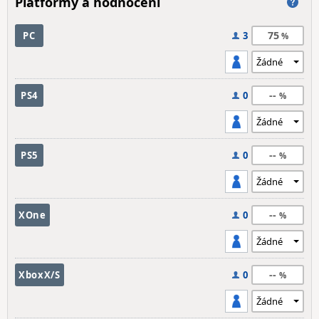
Platformy a hodnocení
75
PC
3
--
PS4
0
--
PS5
0
--
XOne
0
--
XboxX/S
0