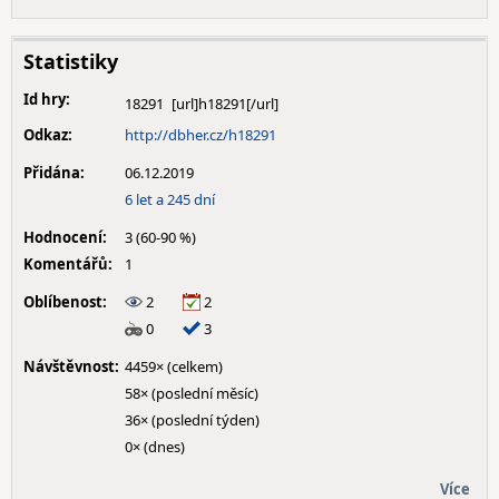
Statistiky
Id hry:
18291
Odkaz:
http://dbher.cz/h18291
Přidána:
06.12.2019
6 let a 245 dní
Hodnocení:
3 (60-90 %)
Komentářů:
1
Oblíbenost:
2
2
0
3
Návštěvnost:
4459× (celkem)
58× (poslední měsíc)
36× (poslední týden)
0× (dnes)
Více