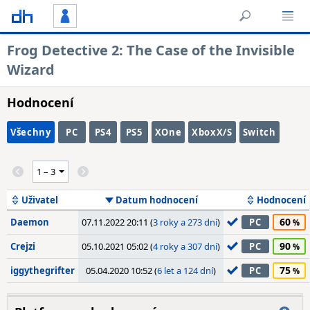
Frog Detective 2: The Case of the Invisible
Wizard
Hodnocení
Všechny
PC
PS4
PS5
XOne
XboxX/S
Switch
Uživatel
Datum hodnocení
Hodnocení
60
Daemon
07.11.2022 20:11 (
3 roky a 273 dní
)
PC
90
Crejzi
05.10.2021 05:02 (
4 roky a 307 dní
)
PC
75
iggythegrifter
05.04.2020 10:52 (
6 let a 124 dní
)
PC