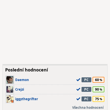
Poslední hodnocení
60
Daemon
PC
90
Crejzi
PC
75
iggythegrifter
PC
Všechna hodnocení