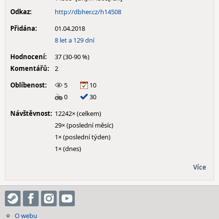
Odkaz:
http://dbher.cz/h14508
Přidána:
01.04.2018
8 let a 129 dní
Hodnocení:
37 (30-90 %)
Komentářů:
2
Oblíbenost:
5
10
0
30
Návštěvnost:
12242× (celkem)
29× (poslední měsíc)
1× (poslední týden)
1× (dnes)
Více
O webu