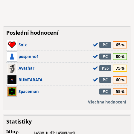
Poslední hodnocení
65
Snix
PC
80
pospinho1
PC
75
Avathar
PS5
60
BUMTARATA
PC
55
Spaceman
PC
Všechna hodnocení
Statistiky
Id hry:
14508