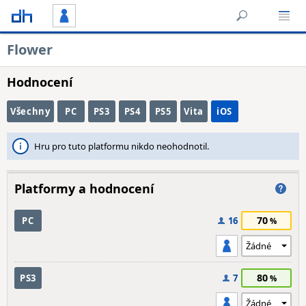
Flower
Hodnocení
Všechny
PC
PS3
PS4
PS5
Vita
iOS
Hru pro tuto platformu nikdo neohodnotil.
Platformy a hodnocení
70
PC
16
80
PS3
7