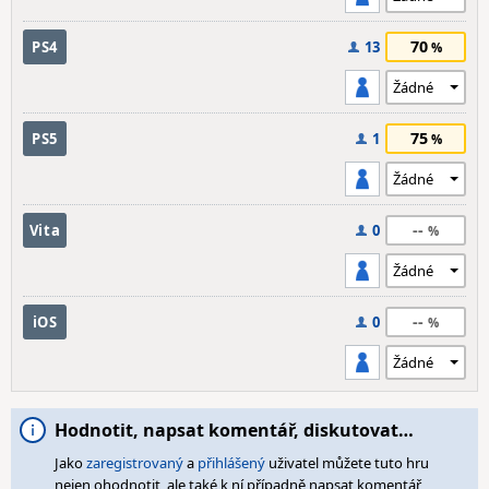
70
PS4
13
75
PS5
1
--
Vita
0
--
iOS
0
Hodnotit, napsat komentář, diskutovat…
Jako
zaregistrovaný
a
přihlášený
uživatel můžete tuto hru
nejen ohodnotit, ale také k ní případně napsat komentář,