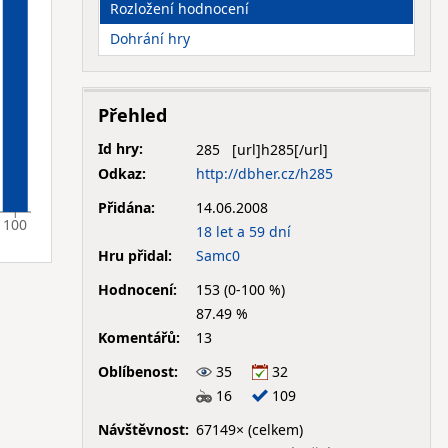
Rozložení hodnocení
Dohrání hry
Přehled
Id hry:
285
Odkaz:
http://dbher.cz/h285
Přidána:
14.06.2008
100
18 let a 59 dní
Hru přidal:
Samc0
Hodnocení:
153 (0-100 %)
87.49 %
Komentářů:
13
Oblíbenost:
35
32
16
109
Návštěvnost:
67149× (celkem)