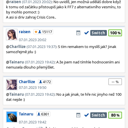
@
raisen
(07.01.2023 20:02)
: No uvidíš, jen možná uděláš dobre když
k tomu od začátku přistoupiš jako k FF7 z alternativního vesmíru, to
by mohlo pomoct :)
A asi si driv zahraj Crisis Core..
raisen
15117
100
Switch
07.01.2023 20:02
@
Charllize
(07.01.2023 19:37)
: S tím remakem to myslíš jak? Jinak
samozřejmě jdu :)
@
Tainaru
(07.01.2023 19:42)
: A že jsem nad tímhle hodnocením ani
nemusela dlouho přemýšlet.
--
Charllize
4172
07.01.2023 19:50
@
Tainaru
(07.01.2023 19:42)
: No a jak jinak, te hře nic jinyho než 100
dat nejde :)
Tainaru
6361
80
Switch
07.01.2023 19:42