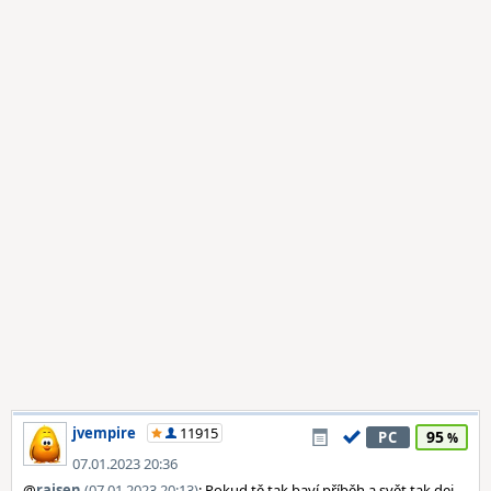
jvempire
11915
95
PC
07.01.2023 20:36
@
raisen
(07.01.2023 20:13)
: Pokud tě tak baví příběh a svět tak dej