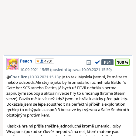
Peach
4701
100
PS1
10.09.2021 15:55 (poslední úprava 10.09.2021 15:59)
@
Charllize
(10.09.2021 15:13)
: Je to tak. Myslela jsem si, že mě za to
někdo odsoudí. Ale stejně jako by hromada lidí už nehrála Baldur's
Gate bez SCS a/nebo Tactics, já bych už FFVII nehrála s perma
zapnutými souboji a aktuální verze hry to umožňují (kromě Steam
verze). Bavilo mě to víc než když jsem to hrála klasicky před pár lety.
Dokázala jsem se lépe soustředit na perfektní příběh a exploration,
rychleji to odsýpalo a aspoň 3 bossové byli výzvou a Safer Sephiroth
obstojným protivníkem.
Klasická hra mi přišla směšně jednoduchá kromě Emerald, Ruby
Weapons (pokud se člověk nepodívá na net, které materie jsou