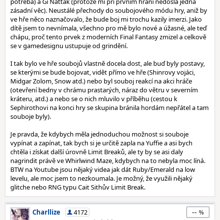
potřeba) a Gi Nattak (protože mi při prvním hraní nedošla jedna
zásadní věc). Neustálé přechody do soubojového módu hry, aniž by
ve hře něco naznačovalo, že bude boj mi trochu kazily imerzi. Jako
dítě jsem to nevnímala, všechno pro mě bylo nové a úžasné, ale teď
chápu, proč tento prvek z moderních Final Fantasy zmizel a celkově
se v gamedesignu ustupuje od grindění.
I tak bylo ve hře soubojů vlastně docela dost, ale buď byly postavy,
se kterými se bude bojovat, vidět přímo ve hře (Shinrovy vojáci,
Midgar Zolom, Snow atd.) nebo byl souboj reakcí na akci hráče
(otevření bedny v chrámu prastarých, náraz do větru v severním
kráteru, atd.) a nebo se o nich mluvilo v příběhu (cestou k
Sephirothovi na konci hry se skupina bránila hordám nepřátel a tam
souboje byly).
Je pravda, že kdybych měla jednoduchou možnost si souboje
vypínat a zapínat, tak bych si je určitě zapla na Yuffie a asi bych
chtěla i získat další úrovně Limit Breaků, ale ty by se asi daly
nagrindit právě ve Whirlwind Maze, kdybych na to nebyla moc líná.
BTW na Youtube jsou nějaký videa jak dát Ruby/Emerald na low
levelu, ale moc jsem to nezkoumala. Je možný, že využili nějaký
glitche nebo RNG typu Cait Sithův Limit Break.
--
Charllize
4172