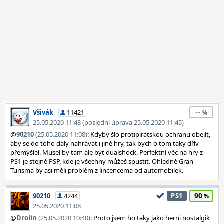
--
Všivák
11421
25.05.2020 11:43 (poslední úprava 25.05.2020 11:45)
@
90210
(25.05.2020 11:08)
: Kdyby šlo protipirátskou ochranu obejít,
aby se do toho daly nahrávat i jiné hry, tak bych o tom taky dřív
přemýšlel. Musel by tam ale být dualshock. Perfektní věc na hry z
PS1 je stejně PSP, kde je všechny můžeš spustit. Ohledně Gran
Turisma by asi měli problém z lincencema od automobilek.
90
90210
4244
PS1
25.05.2020 11:08
@
Drolin
(25.05.2020 10:40)
: Proto jsem ho taky jako herni nostalgik