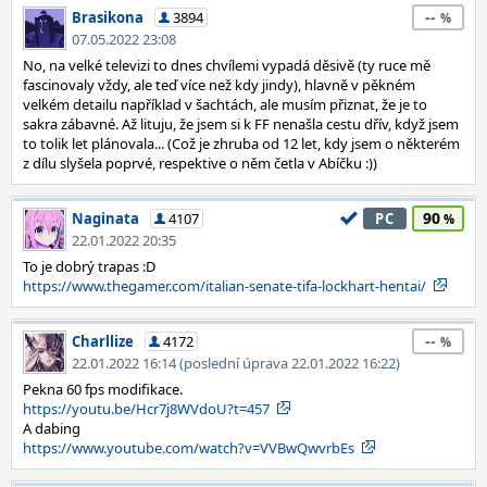
--
Brasikona
3894
07.05.2022 23:08
No, na velké televizi to dnes chvílemi vypadá děsivě (ty ruce mě
fascinovaly vždy, ale teď více než kdy jindy), hlavně v pěkném
velkém detailu například v šachtách, ale musím přiznat, že je to
sakra zábavné. Až lituju, že jsem si k FF nenašla cestu dřív, když jsem
to tolik let plánovala... (Což je zhruba od 12 let, kdy jsem o některém
z dílu slyšela poprvé, respektive o něm četla v Abíčku :))
90
Naginata
4107
PC
22.01.2022 20:35
To je dobrý trapas :D
https://www.thegamer.com/italian-senate-tifa-lockhart-hentai/
--
Charllize
4172
22.01.2022 16:14 (poslední úprava 22.01.2022 16:22)
Pekna 60 fps modifikace.
https://youtu.be/Hcr7j8WVdoU?t=457
A dabing
https://www.youtube.com/watch?v=VVBwQwvrbEs