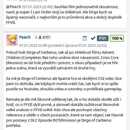
@
Peach
(07.01.2023 22:49)
: Souhlas film jednoznačně zkouknout,
navíc je super. I Last Order stojí za shlédnutí. Ale Dirge bych za
špatný neoznačil, v nejhorším je to průměrná akce a dobrý doplněk
FFVII.
Peach
4701
100
PS1
07.01.2023 22:49 (poslední úprava 07.01.2023 22:52)
Pokud hrát Dirge of Cerberus, tak až po shlédnutí filmu Advent
Children (Complete). Bez toho unikne dost návazností. Crisis Core
(Reunion) se dá hrát předtím i potom, v obou případech je ve hře
jedna scéna, která se vysvětlí zahráním té druhé hry.
Za mě je Dirge of Cerberus ale špatná hra se skvělými CGI videi. Sice
jsem to dohrála, ale kdybych mohla vrátit čas, tak bych si to spíše
pustila na Youtube, zkoukla videa a cutscény a proklikala gameplay.
Remake je dle mě šikovně udělanej tak, že si ho dokáže skvěle užít i
hráč, co o FFVII slyší prvně, a zároveň dokáže zužitkovat libovolně
velké znalosti o FFVII světě. Kdo chce ale pochopit všechny
reference a vědět o všech postavách, které se tam objeví, tak hlavně
pro postavy z DLC Episode INTERmission je Dirge of Cerberus
potřeba.