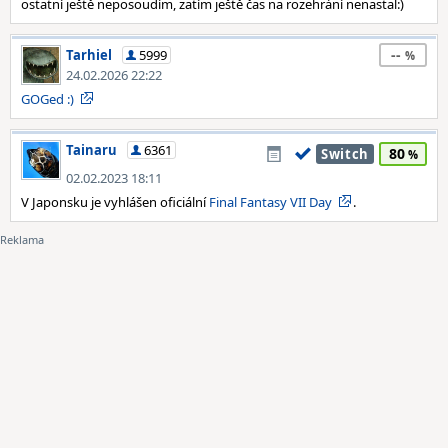
ostatní ještě neposoudím, zatím ještě čas na rozehrání nenastal:)
--
Tarhiel
5999
24.02.2026 22:22
GOGed :)
Tainaru
6361
80
Switch
02.02.2023 18:11
V Japonsku je vyhlášen oficiální
Final Fantasy VII Day
.