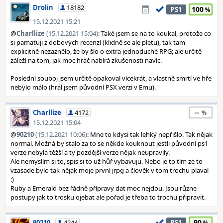
Drolin
18182
100
PS1
15.12.2021 15:21
@
Charllize
(15.12.2021 15:04)
: Také jsem se na to koukal, protože co
si pamatuji z dobových recenzí (klidně se ale pletu), tak tam
explicitně nezaznělo, že by šlo o extra jednoduché RPG; ale určitě
záleží na tom, jak moc hráč nabírá zkušenosti navíc.
Poslední souboj jsem určitě opakoval vícekrát, a vlastně smrtí ve hře
nebylo málo (hrál jsem původní PSX verzi v Emu).
--
Charllize
4172
15.12.2021 15:04
@
90210
(15.12.2021 10:06)
: Mne to kdysi tak lehký nepřišlo. Tak nějak
normal. Možná by stalo za to se někde kouknout jestli původní ps1
verze nebyla těžší a ty pozdější verze nějak neupravily.
Ale nemyslím si to, spis si to už hůř vybavuju. Nebo je to tím ze to
vzasade bylo tak nějak moje první jrpg a člověk v tom trochu plaval
:)
Ruby a Emerald bez řádně přípravy dat moc nejdou. Jsou různe
postupy jak to trosku ojebat ale pořad je třeba to trochu připravit.
90
90210
4244
PS1