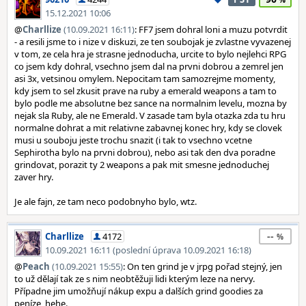
15.12.2021 10:06
@
Charllize
(10.09.2021 16:11)
: FF7 jsem dohral loni a muzu potvrdit
- a resili jsme to i nize v diskuzi, ze ten soubojak je zvlastne vyvazenej
v tom, ze cela hra je strasne jednoducha, urcite to bylo nejlehci RPG
co jsem kdy dohral, vsechno jsem dal na prvni dobrou a zemrel jen
asi 3x, vetsinou omylem. Nepocitam tam samozrejme momenty,
kdy jsem to sel zkusit prave na ruby a emerald weapons a tam to
bylo podle me absolutne bez sance na normalnim levelu, mozna by
nejak sla Ruby, ale ne Emerald. V zasade tam byla otazka zda tu hru
normalne dohrat a mit relativne zabavnej konec hry, kdy se clovek
musi u souboju jeste trochu snazit (i tak to vsechno vcetne
Sephirotha bylo na prvni dobrou), nebo asi tak den dva poradne
grindovat, porazit ty 2 weapons a pak mit smesne jednoduchej
zaver hry.
Je ale fajn, ze tam neco podobnyho bylo, wtz.
--
Charllize
4172
10.09.2021 16:11 (poslední úprava 10.09.2021 16:18)
@
Peach
(10.09.2021 15:55)
: On ten grind je v jrpg pořad stejný, jen
to už dělají tak ze s nim neobtěžuji lidi kterým leze na nervy.
Případne jim umožňují nákup expu a dalších grind goodies za
peníze, hehe.