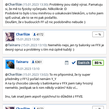
@
Charllize
(15.01.2023 13:30)
: Problémy jsou slabý výraz. Pamatuju
si, že mě to fyzicky vyčerpalo. Několikrát :D
Podobné to bylo s tou minihrou o uskakování bleskům, u toho jsem
spíš usínal, ale to se mi pak podařilo.
Doufám, že v budoucích FF už nic podobného nebude :)
--
Charllize
4172
15.01.2023 13:30
@
Tainaru
(15.01.2023 13:10)
: Nemehlo nejsi, jen ty balonky ve FFX je
desný opruz a problémy s tím má úplně každý :)
Tainaru
6361
80
Switch
15.01.2023 13:10
@
Charllize
(15.01.2023 13:02)
: To mi připomíná, že ty super
předměty z FF12 pořád nemám Y_Y
A na ty chocobo závody s balónkama v FFX jsem taky hrozný
nemehlo. Jestlipak se k nim někdy vrátím? Kdo ví...
Inu, tak snad jsem aspoň vypíchnul to důležité z FFVII.
--
Charllize
4172