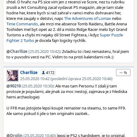
chtel. O hrahc na PS sice vim jen z recenzi ve Score, nez tu rubriku
zrusili a Art Consulting zacal vydavat PS magazin, ale je tam stale
hodne her, ktere bych si rad zahral v ramci meho dohravani her,
ktere me zaujaly v detstvi, napr.
The Adventures of Lomax
nebo
Time Commando
, ale mrzi me absence Tomb Raideru, Battle Arena
Toshiden mel byt opet az 2. dil a misto Ridge Racer melo byt Grand
Turismo a chybi mi nejaky dil Street Fightera, i kdyz
Super Puzzle
Fighter 2 Turbo
je docela fajn logicky rychlik.
@
Charllize
(25.05.2020 10:42)
: Zvladnu to i bez remasteru, hral jsem
to v puvodni verzi na PC. Vidim to na pristi kalendarni rok.:)
--
Charllize
4172
25.05.2020 10:42 (poslední úprava 25.05.2020 10:46)
@
90210
(25.05.2020 10:30)
: Ale mas tam Personu !! (dali ji tam
protoze je popularni, ale jinak za moc nestoji, zajimava je z hlediska
herni archeologie)
U FF8 mas jistojiste lepsi koupit remaster na steamu, to same FF9.
Ale samo pokud ti jde o ten originalni zazitek..
@
Drolin
(25.05.2020 10:40)
: lepsi je PS2 s hardiskem, je to original,