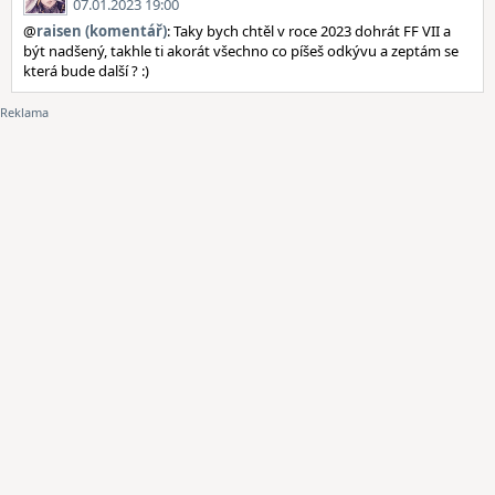
07.01.2023 19:00
@
raisen (komentář)
: Taky bych chtěl v roce 2023 dohrát FF VII a
být nadšený, takhle ti akorát všechno co píšeš odkývu a zeptám se
která bude další ? :)