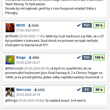
Team Racing. To byla pecka.
Docela by mě zajímalo, jestli by v tom fungoval ovladač třeba z
PStrojky.
90
90210
4244
PS1
27.05.2020 08:51
@
Všivák
(25.05.2020 11:43)
: Melo by to jit hacknout a je fakt, ze u GT
byl problem s licencemi. Dual shock mi priznam se nijak nechybi,
chtel jsem to hlavne kvuli FF7.
100
Ringo
4080
PS1
25.05.2020 20:27
@
Marcusss
(25.05.2020 20:18)
: Já bych to uzavřel tím, že na
procentuélní hodnocení jsou Final Fantasy 6, 7 a Chrono Trigger na
100%. Je to prostě plichta, jeden velký nepřekonatelný triumvirát :-)
90
Marcusss
6436
PC
25.05.2020 20:18
@
Ringo
(25.05.2020 18:34)
: To nedává smysl. 3+4 není 6.