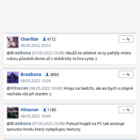
--
Charllize
4172
08.05.2022 20:53
@
Brasikona
(07.05.2022 23:08)
: Mužů te uklidnit ze ty pahýly místo
rukou působili divne už v době kdy ta hra vysla :)
--
Brasikona
3894
08.05.2022 13:24
@
Hitsuran
(08.05.2022 10:49)
: Hraju na Switchi, ale asi bych si stejně
nechala vše při starém :)
--
Hitsuran
1180
08.05.2022 10:49
@
Brasikona
(07.05.2022 23:08)
: Pokud hraješ na PC tak existuje
spousta modu který vylepšujou textury.