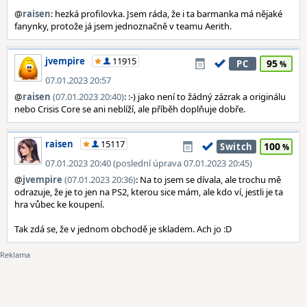
@
raisen
: hezká profilovka. Jsem ráda, že i ta barmanka má nějaké
fanynky, protože já jsem jednoznačně v teamu Aerith.
jvempire
11915
95
PC
07.01.2023 20:57
@
raisen
(07.01.2023 20:40)
: :-) jako není to žádný zázrak a originálu
nebo Crisis Core se ani neblíží, ale příběh doplňuje dobře.
raisen
15117
100
Switch
07.01.2023 20:40 (poslední úprava 07.01.2023 20:45)
@
jvempire
(07.01.2023 20:36)
: Na to jsem se dívala, ale trochu mě
odrazuje, že je to jen na PS2, kterou sice mám, ale kdo ví, jestli je ta
hra vůbec ke koupení.
Tak zdá se, že v jednom obchodě je skladem. Ach jo :D