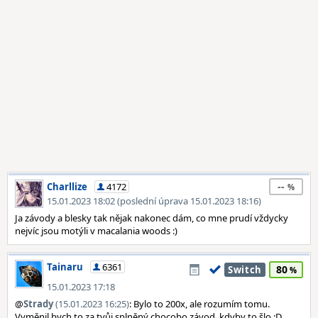
--
Charllize
4172
15.01.2023 18:02 (poslední úprava 15.01.2023 18:16)
Ja závody a blesky tak nějak nakonec dám, co mne prudí vždycky
nejvíc jsou motýli v macalania woods :)
Tainaru
6361
80
Switch
15.01.2023 17:18
@
Strady
(15.01.2023 16:25)
: Bylo to 200x, ale rozumím tomu.
Vyměnil bych to za tvůj splněný chocobo závod, kdyby to šlo :D