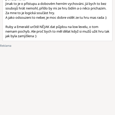
Jinak to je o přístupu a dobovém herním vychováni. Já bych to bez
soubojů hrát nemohl, přišlo by mi ze hru šidím a o něco prichazim.
Za mne to je logická součást hry.
A jako odsouzeni to neber, je moc dobre vidět ze tu hru mas rada :)
Ruby a Emerald určitě NĚJAK dat půjdou na low levelu, o tom
nemam pochyb. Ale proč bych to měl dělat když si mužů užit hru tak
jak byla zamýšlena :)