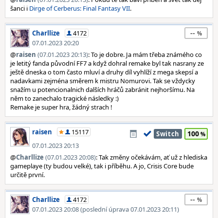
šanci i
Dirge of Cerberus: Final Fantasy VII
.
--
Charllize
4172
07.01.2023 20:20
@
raisen
(07.01.2023 20:13)
: To je dobre. Ja mám třeba známého co
je letitý fanda původní FF7 a když dohral remake byl tak nasrany ze
ještě dneska o tom často mluví a druhy díl vyhlíží z mega skepsí a
nadavkami zejména směrem k mistru Nomurovi. Tak se vždycky
snažím u potencionalnich dalších hráčů zabránit nejhoršímu. Na
něm to zanechalo tragické následky :)
Remake je super hra, žádný strach !
raisen
15117
100
Switch
07.01.2023 20:13
@
Charllize
(07.01.2023 20:08)
: Tak změny očekávám, ať už z hlediska
gameplaye (ty budou velké), tak i příběhu. A jo, Crisis Core bude
určitě první.
--
Charllize
4172
07.01.2023 20:08 (poslední úprava 07.01.2023 20:11)