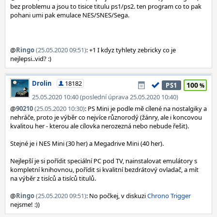
bez problemu a jsou to tisice titulu ps1/ps2. ten program co to pak
pohani umi pak emulace NES/SNES/Sega.
@
Ringo
(25.05.2020 09:51)
: +1 I kdyz tyhlety zebricky co je
nejlepsi..vid? :)
Drolin
18182
100
PS1
25.05.2020 10:40 (poslední úprava 25.05.2020 10:40)
@
90210
(25.05.2020 10:30)
: PS Mini je podle mě cílené na nostalgiky a
nehráče, proto je výběr co nejvíce různorodý (žánry, ale i koncovou
kvalitou her - kterou ale cílovka nerozezná nebo nebude řešit).
Stejné je i NES Mini (30 her) a Megadrive Mini (40 her).
Nejlepší je si pořídit speciální PC pod TV, nainstalovat emulátory s
kompletní knihovnou, pořídit si kvalitní bezdrátový ovladač, a mít
na výběr z tisíců a tisíců titulů.
@
Ringo
(25.05.2020 09:51)
: No počkej, v diskuzi
Chrono Trigger
nejsme! :))