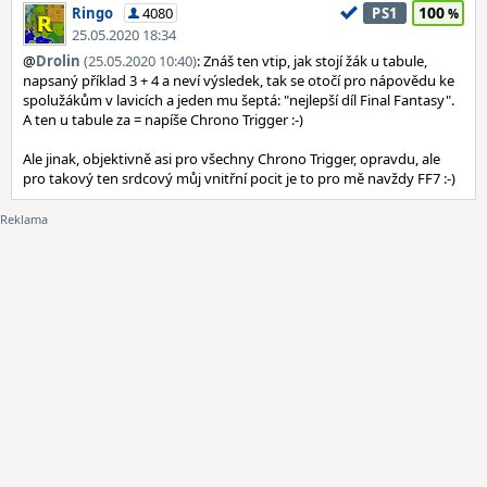
100
Ringo
4080
PS1
25.05.2020 18:34
@
Drolin
(25.05.2020 10:40)
: Znáš ten vtip, jak stojí žák u tabule,
napsaný příklad 3 + 4 a neví výsledek, tak se otočí pro nápovědu ke
spolužákům v lavicích a jeden mu šeptá: "nejlepší díl Final Fantasy".
A ten u tabule za = napíše Chrono Trigger :-)
Ale jinak, objektivně asi pro všechny Chrono Trigger, opravdu, ale
pro takový ten srdcový můj vnitřní pocit je to pro mě navždy FF7 :-)