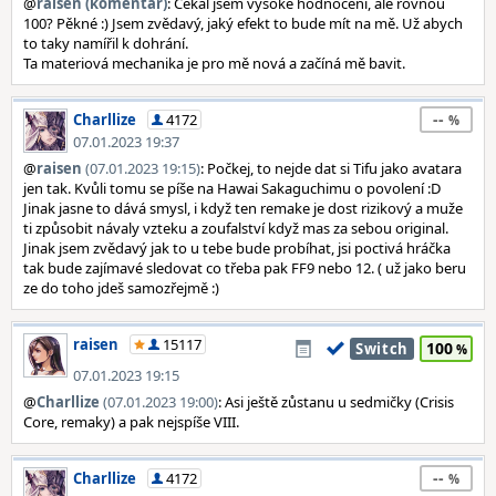
@
raisen (komentář)
: Čekal jsem vysoké hodnocení, ale rovnou
100? Pěkné :) Jsem zvědavý, jaký efekt to bude mít na mě. Už abych
to taky namířil k dohrání.
Ta materiová mechanika je pro mě nová a začíná mě bavit.
--
Charllize
4172
07.01.2023 19:37
@
raisen
(07.01.2023 19:15)
: Počkej, to nejde dat si Tifu jako avatara
jen tak. Kvůli tomu se píše na Hawai Sakaguchimu o povolení :D
Jinak jasne to dává smysl, i když ten remake je dost rizikový a muže
ti způsobit návaly vzteku a zoufalství když mas za sebou original.
Jinak jsem zvědavý jak to u tebe bude probíhat, jsi poctivá hráčka
tak bude zajímavé sledovat co třeba pak FF9 nebo 12. ( už jako beru
ze do toho jdeš samozřejmě :)
raisen
15117
100
Switch
07.01.2023 19:15
@
Charllize
(07.01.2023 19:00)
: Asi ještě zůstanu u sedmičky (Crisis
Core, remaky) a pak nejspíše VIII.
--
Charllize
4172