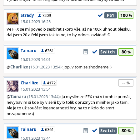
100
Strady
7209
PS1
15.01.2023 16:25
Ve FFX se mi povedlo sesbírat skoro vše, až na 100x uhnout blesku,
dal jsem 20 a řekl jsem tak to ne, to by odnesl ovládač :D
Tainaru
6361
80
Switch
15.01.2023 14:01
@
Charllize
(15.01.2023 13:54)
: Jop, v tom se shodneme :)
--
Charllize
4172
15.01.2023 13:54
@
Tainaru
(15.01.2023 13:44)
: Ja myslím ze FFX má v tomhle primát,
nevybavim si kde by v sérii bylo tolik opruzných miniher jako tam.
Ale je to už součást legendarnosti hry, na to nikdo do smrti
nezapomene :)
Tainaru
6361
80
Switch
15.01.2023 13:44