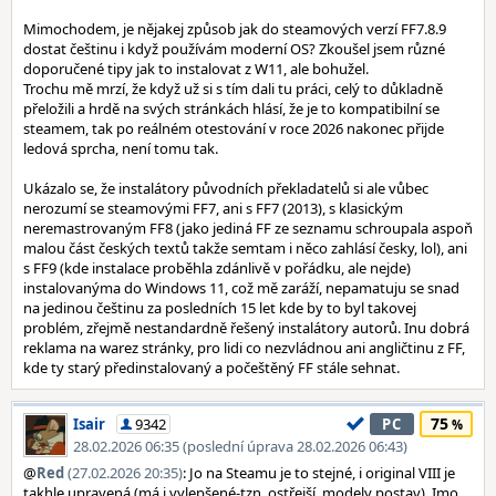
Mimochodem, je nějakej způsob jak do steamových verzí FF7.8.9
dostat češtinu i když používám moderní OS? Zkoušel jsem různé
doporučené tipy jak to instalovat z W11, ale bohužel.
Trochu mě mrzí, že když už si s tím dali tu práci, celý to důkladně
přeložili a hrdě na svých stránkách hlásí, že je to kompatibilní se
steamem, tak po reálném otestování v roce 2026 nakonec přijde
ledová sprcha, není tomu tak.
Ukázalo se, že instalátory původních překladatelů si ale vůbec
nerozumí se steamovými FF7, ani s FF7 (2013), s klasickým
neremastrovaným FF8 (jako jediná FF ze seznamu schroupala aspoň
malou část českých textů takže semtam i něco zahlásí česky, lol), ani
s FF9 (kde instalace proběhla zdánlivě v pořádku, ale nejde)
instalovanýma do Windows 11, což mě zaráží, nepamatuju se snad
na jedinou češtinu za posledních 15 let kde by to byl takovej
problém, zřejmě nestandardně řešený instalátory autorů. Inu dobrá
reklama na warez stránky, pro lidi co nezvládnou ani angličtinu z FF,
kde ty starý předinstalovaný a počeštěný FF stále sehnat.
75
Isair
9342
PC
28.02.2026 06:35 (poslední úprava 28.02.2026 06:43)
@
Red
(27.02.2026 20:35)
: Jo na Steamu je to stejné, i original VIII je
takhle upravená (má i vylepšené-tzn. ostřejší, modely postav). Imo