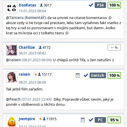
100
DosRatas
3017
PS4
15.01.2023 08:04
@
Tainaru (komentář)
: da sa umriet na citanie komentarov :D
akoze vzdy si tie tvoje rad precitam, lebo tam vytiahnes fakt vsetko z
tej hry a rad to porovnavam s mojimi zazitkami, but damn...kolko
krat sa mi krizia oci z tolkeho textu :D
--
Charllize
4172
08.01.2023 08:42
@
raisen
(08.01.2023 06:09)
: U chlapů určitě Tifa, u žen netuším :)
raisen
15117
100
Switch
08.01.2023 06:09
Tak ještě film zařadím.
@
Peach
(07.01.2023 22:49)
: Díky. Popravdě vůbec nevím, jaký je
poměr v oblíbenosti u těchto dvou.
jvempire
11915
95
PC
07.01.2023 23:10