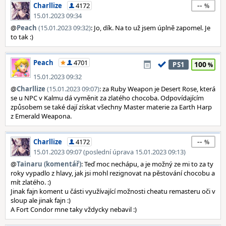
--
Charllize
4172
15.01.2023 09:34
@
Peach
(15.01.2023 09:32)
: Jo, dík. Na to už jsem úplně zapomel. Je
to tak :)
Peach
4701
100
PS1
15.01.2023 09:32
@
Charllize
(15.01.2023 09:07)
: za Ruby Weapon je Desert Rose, která
se u NPC v Kalmu dá vyměnit za zlatého chocoba. Odpovídajícím
způsobem se také dají získat všechny Master materie za Earth Harp
z Emerald Weapona.
--
Charllize
4172
15.01.2023 09:07 (poslední úprava 15.01.2023 09:13)
@
Tainaru (komentář)
: Teď moc nechápu, a je možný ze mi to za ty
roky vypadlo z hlavy, jak jsi mohl rezignovat na pěstování chocobu a
mít zlatého. :)
Jinak fajn koment u části využívající možnosti cheatu remasteru oči v
sloup ale jinak fajn :)
A Fort Condor mne taky vždycky nebavil :)