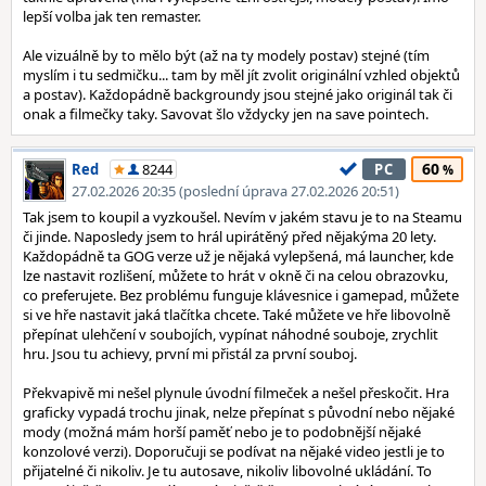
lepší volba jak ten remaster.
Ale vizuálně by to mělo být (až na ty modely postav) stejné (tím
myslím i tu sedmičku... tam by měl jít zvolit originální vzhled objektů
a postav). Každopádně backgroundy jsou stejné jako originál tak či
onak a filmečky taky. Savovat šlo vždycky jen na save pointech.
60
Red
8244
PC
27.02.2026 20:35 (poslední úprava 27.02.2026 20:51)
Tak jsem to koupil a vyzkoušel. Nevím v jakém stavu je to na Steamu
či jinde. Naposledy jsem to hrál upirátěný před nějakýma 20 lety.
Každopádně ta GOG verze už je nějaká vylepšená, má launcher, kde
lze nastavit rozlišení, můžete to hrát v okně či na celou obrazovku,
co preferujete. Bez problému funguje klávesnice i gamepad, můžete
si ve hře nastavit jaká tlačítka chcete. Také můžete ve hře libovolně
přepínat ulehčení v soubojích, vypínat náhodné souboje, zrychlit
hru. Jsou tu achievy, první mi přistál za první souboj.
Překvapivě mi nešel plynule úvodní filmeček a nešel přeskočit. Hra
graficky vypadá trochu jinak, nelze přepínat s původní nebo nějaké
mody (možná mám horší paměť nebo je to podobnější nějaké
konzolové verzi). Doporučuji se podívat na nějaké video jestli je to
přijatelné či nikoliv. Je tu autosave, nikoliv libovolné ukládání. To