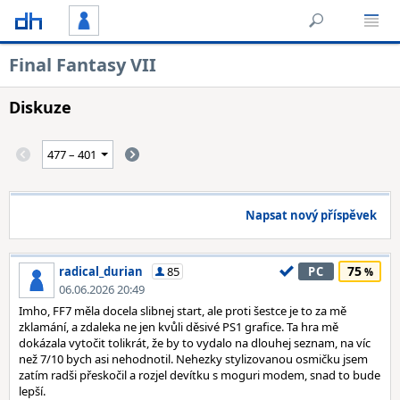
Final Fantasy VII
Diskuze
Napsat nový příspěvek
75
radical_durian
85
PC
06.06.2026 20:49
Imho, FF7 měla docela slibnej start, ale proti šestce je to za mě
zklamání, a zdaleka ne jen kvůli děsivé PS1 grafice. Ta hra mě
dokázala vytočit tolikrát, že by to vydalo na dlouhej seznam, na víc
než 7/10 bych asi nehodnotil. Nehezky stylizovanou osmičku jsem
zatím radši přeskočil a rozjel devítku s moguri modem, snad to bude
lepší.