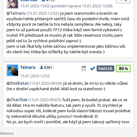
15.01.2023 13:02 (poslední úprava 15.01.2023 13:08)
@
Tainaru
(15.01.2023 12:52)
: Ja jsem staromodni a braním se
využívání tehle přidaných setřičů času do poslední chvíle, mám totiž
vždycky pocit ze takhle ta hra nebyla zamýšlena. Ale neboj, taky
jsem to už parkrat použil. FF12 třeba když sem farmil vybavení z
truhel. Při představě ze musím jít tak 500x resetnout truhlu jsem
ještě rad tu 2x rychlost pobíhání zapnul :)
Jsem si tak říkal kdy tohle začnou implementovat jako běžnou věc
do všech her, třeba fps střílečky by takhle byli sranda :)
Tainaru
6361
80
Switch
15.01.2023 12:52
@
DosRatas
(15.01.2023 08:04)
: Já se divím, že mi to tu někdo vůbec
čte v dnešní uspěchané době. Máš bod za statečnost :)
@
Charllize
(15.01.2023 09:07)
: Tušil jsem, že budeš prskat, ale co se
dá dělat. Hra mi nabídla featuru, tak jsem ji využil. To zrychlení je
náhodou super. Víš, kolikrát jsem kvůli vlastní blbosti musel probíhat
ty nekonečně dlouhé uličky Junonu? Hodněkrát :D
No jo, asi bych mohl i pomlčet, ale když já jsem takový upřímný tvor.