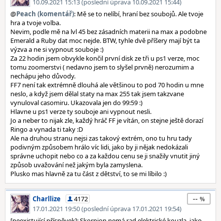
10.09.2021 15:13 (poslední úprava 10.09.2021 15:44)
@
Peach (komentář)
: Mě se to nelíbí, hraní bez soubojů. Ale tvoje
hra a tvoje volba.
Nevim, podle mě na lvl 45 bez zásadních materii na max a podobne
Emerald a Ruby dat moc nejde. BTW, tyhle dvě příšery mají být ta
výzva a ne si vypnout souboje :)
Za 22 hodin jsem obvykle končil první disk ze tři u ps1 verze, moc
tomu zoomerstvi ( nedavno jsem to slyšel prvně) nerozumim a
nechápu jeho důvody.
FF7 není tak extrémně dlouhá ale většinou to pod 70 hodin u mne
neslo, a když jsem dělal staty na max 255 tak jsem takzvane
vynuloval casomiru. Ukazovala jen do 99:59 :)
Hlavne u ps1 verze ty souboje ani vypnout nesli.
Jo a neber to nijak zle, každý hráč FF je vítán, on stejne ještě dorazí
Ringo a vynada ti taky :D
Ale na druhou stranu nejsi zas takový extrém, ono tu hru tady
podivným způsobem hrálo víc lidi, jako by ji nějak nedokázali
správne uchopit nebo co a za každou cenu se ji snažily vnutit jiný
způsob uvažování než jakým byla zamyslena.
Plusko mas hlavně za tu část z dětství, to se mi líbilo :)
--
Charllize
4172
17.01.2021 19:50 (poslední úprava 17.01.2021 19:54)
[neexistující příspěvek]: Skorpion nemá rad elektrické kouzla, jako