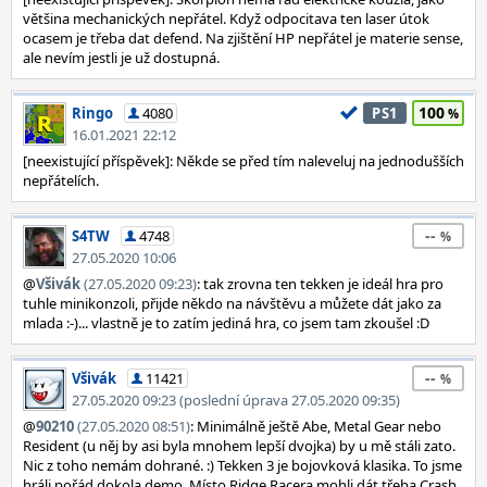
většina mechanických nepřátel. Když odpocitava ten laser útok
ocasem je třeba dat defend. Na zjištění HP nepřátel je materie sense,
ale nevím jestli je už dostupná.
100
Ringo
4080
PS1
16.01.2021 22:12
[neexistující příspěvek]: Někde se před tím naleveluj na jednodušších
nepřátelích.
--
S4TW
4748
27.05.2020 10:06
@
Všivák
(27.05.2020 09:23)
: tak zrovna ten tekken je ideál hra pro
tuhle minikonzoli, přijde někdo na návštěvu a můžete dát jako za
mlada :-)... vlastně je to zatím jediná hra, co jsem tam zkoušel :D
--
Všivák
11421
27.05.2020 09:23 (poslední úprava 27.05.2020 09:35)
@
90210
(27.05.2020 08:51)
: Minimálně ještě Abe, Metal Gear nebo
Resident (u něj by asi byla mnohem lepší dvojka) by u mě stáli zato.
Nic z toho nemám dohrané. :) Tekken 3 je bojovková klasika. To jsme
hráli pořád dokola demo. Místo Ridge Racera mohli dát třeba Crash