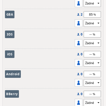
85
GBA
2
--
3DS
0
--
iOS
0
--
Android
0
--
BBerry
0