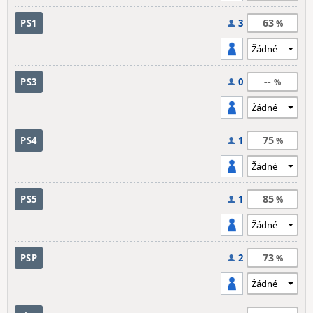
63
PS1
3
--
PS3
0
75
PS4
1
85
PS5
1
73
PSP
2