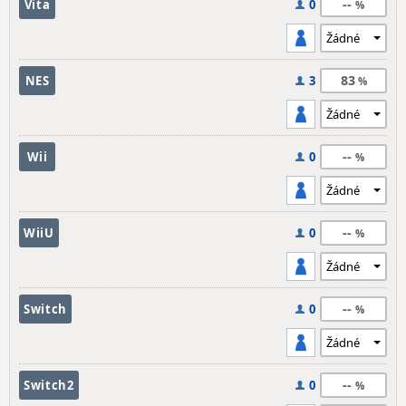
--
Vita
0
83
NES
3
--
Wii
0
--
WiiU
0
--
Switch
0
--
Switch2
0