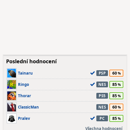
Poslední hodnocení
60
Tainaru
PSP
85
Ringo
NES
85
Thorar
PS5
60
ClassicMan
NES
85
Pralev
PC
Všechna hodnocení