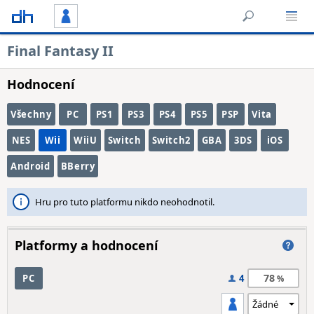
Final Fantasy II
Hodnocení
Všechny
PC
PS1
PS3
PS4
PS5
PSP
Vita
NES
Wii
WiiU
Switch
Switch2
GBA
3DS
iOS
Android
BBerry
Hru pro tuto platformu nikdo neohodnotil.
Platformy a hodnocení
78
PC
4