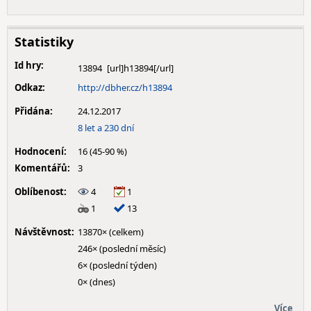
Statistiky
Id hry:
13894
Odkaz:
http://dbher.cz/h13894
Přidána:
24.12.2017
8 let a 230 dní
Hodnocení:
16 (45-90 %)
Komentářů:
3
Oblíbenost:
4
1
1
13
Návštěvnost:
13870× (celkem)
246× (poslední měsíc)
6× (poslední týden)
0× (dnes)
Více