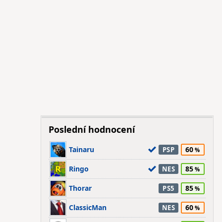
Poslední hodnocení
Tainaru
60
PSP
Ringo
85
NES
Thorar
85
PS5
ClassicMan
60
NES