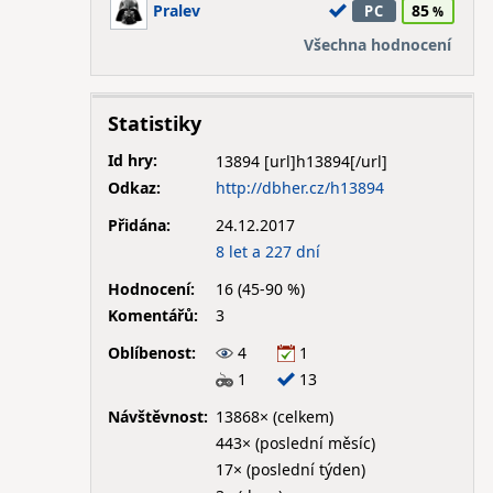
Pralev
85
PC
Všechna hodnocení
Statistiky
Id hry:
13894
Odkaz:
http://dbher.cz/h13894
Přidána:
24.12.2017
8 let a 227 dní
Hodnocení:
16 (45-90 %)
Komentářů:
3
Oblíbenost:
4
1
1
13
Návštěvnost:
13868× (celkem)
443× (poslední měsíc)
17× (poslední týden)