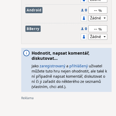
--
0
Android
--
0
BBerry
Hodnotit, napsat komentář,
diskutovat…
Jako
zaregistrovaný
a
přihlášený
uživatel
můžete tuto hru nejen ohodnotit, ale také k
ní případně napsat komentář, diskutovat o
ní či ji zařadit do některého ze seznamů
(vlastním, chci atd.).