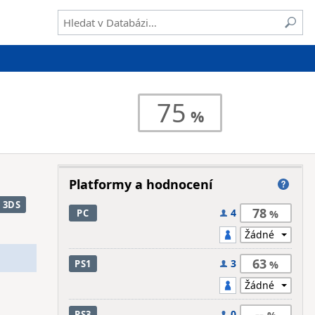
75
Platformy a hodnocení
3DS
78
4
PC
63
3
PS1
--
0
PS3