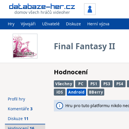
domov všech hráčů videoher
Hry
Vývojáři
Uživatelé
Diskuze
Herní výzva
Final Fantasy II
Hodnocení
Všechny
PC
PS1
PS3
PS4
iOS
Android
BBerry
Profil hry
Hru pro tuto platformu nikdo ne
Komentáře
3
Diskuze
11
Hodnocení
16