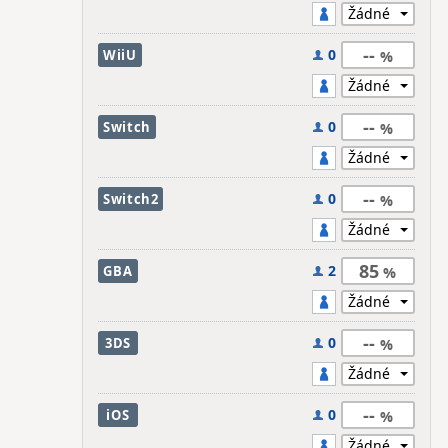
--
0
WiiU
--
0
Switch
--
0
Switch2
85
2
GBA
--
0
3DS
--
0
iOS