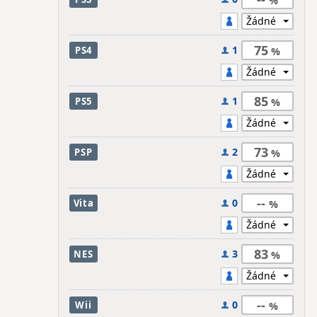
75
1
PS4
85
1
PS5
73
2
PSP
--
0
Vita
83
3
NES
--
0
Wii