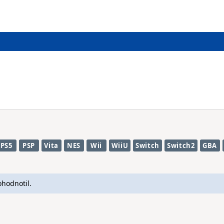
PS5
PSP
Vita
NES
Wii
WiiU
Switch
Switch2
GBA
ohodnotil.