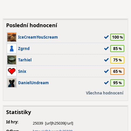
Poslední hodnocení
100
IceCreamYouScream
85
Zgrnd
75
Tarhiel
65
Snix
95
DanielUndream
Všechna hodnocení
Statistiky
Id hry:
25039