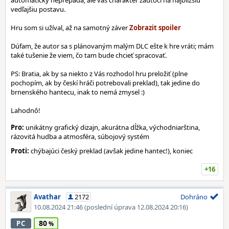
automaticky neprepadá, ale váš charakter zaútočí na najbližšiu
vedľajšiu postavu.
Hru som si užíval, až na samotný záver
Dúfam, že autor sa s plánovaným malým DLC ešte k hre vráti; mám
také tušenie že viem, čo tam bude chcieť spracovať.
PS: Bratia, ak by sa niekto z Vás rozhodol hru preložiť (plne
pochopím, ak by českí hráči potrebovali preklad), tak jedine do
brnenského hantecu, inak to nemá zmysel :)
Lahodnô!
Pro:
unikátny grafický dizajn, akurátna dĺžka, východniarština,
rázovitá hudba a atmosféra, súbojový systém
Proti:
chýbajúci český preklad (avšak jedine hantec!), koniec
+16
Avathar
2172
Dohráno
10.08.2024 21:46
(poslední úprava 12.08.2024 20:16)
80
PC