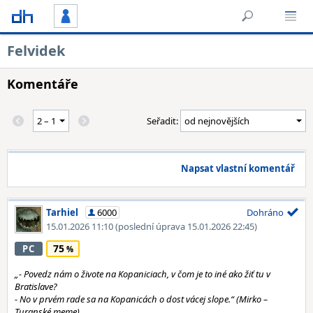
Felvidek
Komentáře
Seřadit:
Napsat vlastní komentář
Tarhiel
6000
Dohráno
15.01.2026 11:10
(poslední úprava 15.01.2026 22:45)
75
PC
„- Povedz nám o živote na Kopaniciach, v čom je to iné ako žiť tu v
Bratislave?
- No v prvém rade sa na Kopanicách o dost vácej slope.“ (Mirko –
Turanské meme)