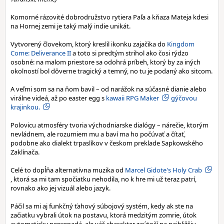
Komorné rázovité dobrodružstvo rytiera Paľa a kňaza Mateja kdesi
na Hornej zemi je taký malý indie unikát.
Vytvorený človekom, ktorý kreslil ikonku zajačika do
Kingdom
Come: Deliverance II
a toto si predtým strihol ako čosi rýdzo
osobné: na malom priestore sa odohrá príbeh, ktorý by za iných
okolností bol dôverne tragický a temný, no tu je podaný ako sitcom.
A veľmi som sa na ňom bavil – od narážok na súčasné dianie alebo
virálne videá, až po easter egg s
kawaii RPG Maker
gýčovou
krajinkou.
Polovicu atmosféry tvoria východniarske dialógy – nárečie, ktorým
nevládnem, ale rozumiem mu a baví ma ho počúvať a čítať,
podobne ako dialekt trpaslíkov v českom preklade Sapkowského
Zaklínača.
Celé to dopĺňa alternatívna muzika od
Marcel Gidote's Holy Crab
, ktorá sa mi tam spočiatku nehodila, no k hre mi už teraz patrí,
rovnako ako jej vizuál alebo jazyk.
Páčil sa mi aj funkčný ťahový súbojový systém, kedy ak ste na
začiatku vybrali útok na postavu, ktorá medzitým zomrie, útok