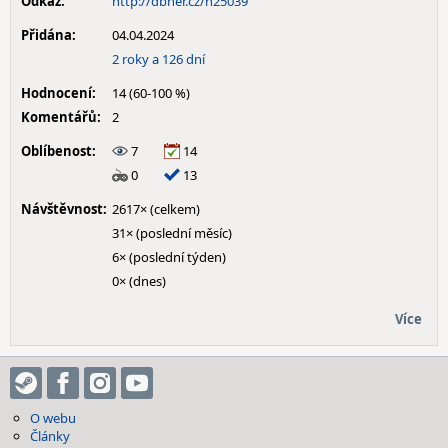
Odkaz:
http://dbher.cz/h25039
Přidána:
04.04.2024
2 roky a 126 dní
Hodnocení:
14 (60-100 %)
Komentářů:
2
Oblíbenost:
7
14
0
13
Návštěvnost:
2617× (celkem)
31× (poslední měsíc)
6× (poslední týden)
0× (dnes)
Více
O webu
Články