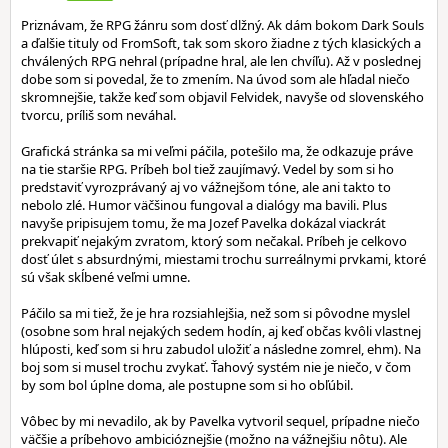
Priznávam, že RPG žánru som dosť dlžný. Ak dám bokom Dark Souls
a ďalšie tituly od FromSoft, tak som skoro žiadne z tých klasických a
chválených RPG nehral (prípadne hral, ale len chvíľu). Až v poslednej
dobe som si povedal, že to zmením. Na úvod som ale hľadal niečo
skromnejšie, takže keď som objavil Felvidek, navyše od slovenského
tvorcu, príliš som neváhal.
Grafická stránka sa mi veľmi páčila, potešilo ma, že odkazuje práve
na tie staršie RPG. Príbeh bol tiež zaujímavý. Vedel by som si ho
predstaviť vyrozprávaný aj vo vážnejšom tóne, ale ani takto to
nebolo zlé. Humor väčšinou fungoval a dialógy ma bavili. Plus
navyše pripisujem tomu, že ma Jozef Pavelka dokázal viackrát
prekvapiť nejakým zvratom, ktorý som nečakal. Príbeh je celkovo
dosť úlet s absurdnými, miestami trochu surreálnymi prvkami, ktoré
sú však skĺbené veľmi umne.
Páčilo sa mi tiež, že je hra rozsiahlejšia, než som si pôvodne myslel
(osobne som hral nejakých sedem hodín, aj keď občas kvôli vlastnej
hlúposti, keď som si hru zabudol uložiť a následne zomrel, ehm). Na
boj som si musel trochu zvykať. Ťahový systém nie je niečo, v čom
by som bol úplne doma, ale postupne som si ho obľúbil.
Vôbec by mi nevadilo, ak by Pavelka vytvoril sequel, prípadne niečo
väčšie a príbehovo ambicióznejšie (možno na vážnejšiu nôtu). Ale