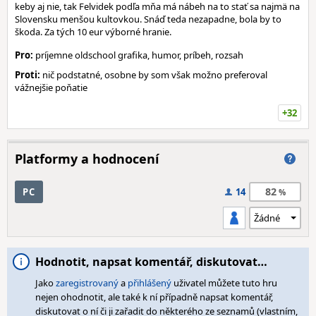
keby aj nie, tak Felvidek podľa mňa má nábeh na to stať sa najmä na
Slovensku menšou kultovkou. Snáď teda nezapadne, bola by to
škoda. Za tých 10 eur výborné hranie.
Pro:
príjemne oldschool grafika, humor, príbeh, rozsah
Proti:
nič podstatné, osobne by som však možno preferoval
vážnejšie poňatie
+32
Platformy a hodnocení
82
PC
14
Hodnotit, napsat komentář, diskutovat…
Jako
zaregistrovaný
a
přihlášený
uživatel můžete tuto hru
nejen ohodnotit, ale také k ní případně napsat komentář,
diskutovat o ní či ji zařadit do některého ze seznamů (vlastním,