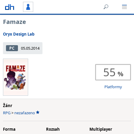
Famaze
Oryx Design Lab
PC
05.05.2014
55
Platformy
Žánr
RPG
>
nezařazeno
Forma
Rozsah
Multiplayer