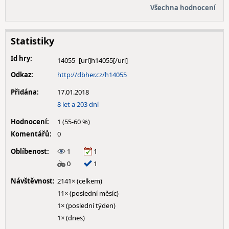
Všechna hodnocení
Statistiky
Id hry:
14055
Odkaz:
http://dbher.cz/h14055
Přidána:
17.01.2018
8 let a 203 dní
Hodnocení:
1 (55-60 %)
Komentářů:
0
Oblíbenost:
1
1
0
1
Návštěvnost:
2141× (celkem)
11× (poslední měsíc)
1× (poslední týden)
1× (dnes)