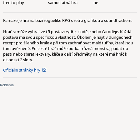
free to play
samostatná hra
ne
Famaze je hra na bázi roguelike RPG s retro grafikou a soundtrackem.
Hráč si může vybrat ze tří postav: rytíře, zloděje nebo čaroděje. Každá
postava má svou specifickou vlastnost. Úkolem je najít v dungeonech
recept pro šíleného krále a při tom zachraňovat malé tuříny, které jsou
tam uvězněné. Po cestě hráč může potkat různá monstra, padat do
pastí nebo sbírat lektvary, klíče a další předměty na které má hráč k
dispozici 2 sloty.
Oficiální stránky hry