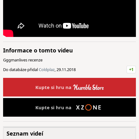
Informace o tomto videu
Gggmanlives recenze
Do databáze přidal
Coldplaz
, 29.11.2018
+1
Kupte si hru na
Kupte si hru na
Seznam videí