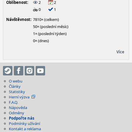
Oblíbenost:
2
2
0
1
Návštěvnost:
7810× (celkem)
50× (poslední měsíc)
1× (poslední týden)
0× (dnes)
Více
O webu
Články
Statistiky
Herní výzva
F.A.Q.
Nápověda
Odměny
Podpořte nás
Podmínky užívání
Kontakt a reklama