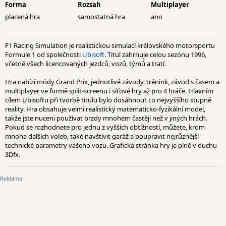
Forma
Rozsah
Multiplayer
placená hra
samostatná hra
ano
F1 Racing Simulation je realistickou simulací královského motorsportu
Formule 1 od společnosti
Ubisoft
. Titul zahrnuje celou sezónu 1996,
včetně všech licencovaných jezdců, vozů, týmů a tratí.
Hra nabízí módy Grand Prix, jednotlivé závody, trénink, závod s časem a
multiplayer ve formě split-screenu i síťové hry až pro 4 hráče. Hlavním
cílem Ubisoftu při tvorbě titulu bylo dosáhnout co nejvyššího stupně
reality. Hra obsahuje velmi realistický matematicko-fyzikální model,
takže jste nuceni používat brzdy mnohem častěji než v jiných hrách.
Pokud se rozhodnete pro jednu z vyšších obtížností, můžete, krom
mnoha dalších voleb, také navštívit garáž a poupravit nejrůznější
technické parametry vašeho vozu. Grafická stránka hry je plně v duchu
3Dfx.