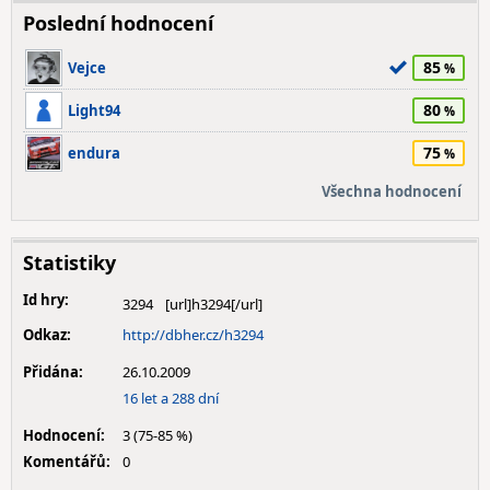
Poslední hodnocení
85
Vejce
80
Light94
75
endura
Všechna hodnocení
Statistiky
Id hry:
3294
Odkaz:
http://dbher.cz/h3294
Přidána:
26.10.2009
16 let a 288 dní
Hodnocení:
3 (75-85 %)
Komentářů:
0