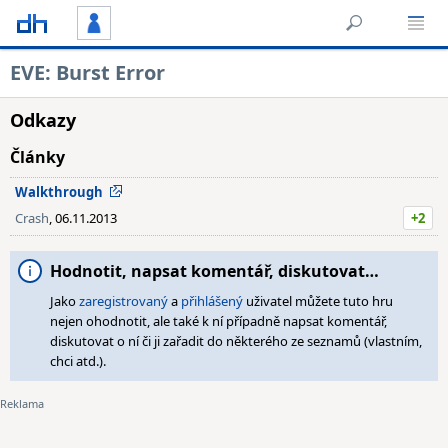
EVE: Burst Error
Odkazy
Články
Walkthrough
Crash
, 06.11.2013
+2
Hodnotit, napsat komentář, diskutovat…
Jako
zaregistrovaný
a
přihlášený
uživatel můžete tuto hru
nejen ohodnotit, ale také k ní případně napsat komentář,
diskutovat o ní či ji zařadit do některého ze seznamů (vlastním,
chci atd.).