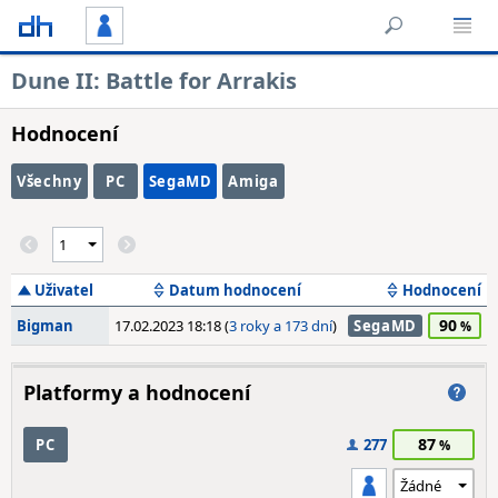
Dune II: Battle for Arrakis
Hodnocení
Všechny
PC
SegaMD
Amiga
Uživatel
Datum hodnocení
Hodnocení
90
Bigman
17.02.2023 18:18 (
3 roky a 173 dní
)
SegaMD
Platformy a hodnocení
87
PC
277