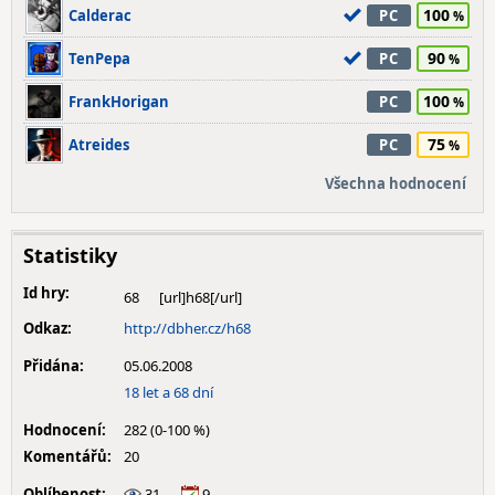
100
Calderac
PC
90
TenPepa
PC
100
FrankHorigan
PC
75
Atreides
PC
Všechna hodnocení
Statistiky
Id hry:
68
Odkaz:
http://dbher.cz/h68
Přidána:
05.06.2008
18 let a 68 dní
Hodnocení:
282 (0-100 %)
Komentářů:
20
Oblíbenost:
31
9