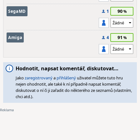
90
SegaMD
1
91
Amiga
4
Hodnotit, napsat komentář, diskutovat…
Jako
zaregistrovaný
a
přihlášený
uživatel můžete tuto hru
nejen ohodnotit, ale také k ní případně napsat komentář,
diskutovat o ní či ji zařadit do některého ze seznamů (vlastním,
chci atd.).