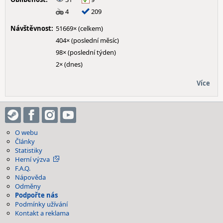
4
209
Návštěvnost:
51669× (celkem)
404× (poslední měsíc)
98× (poslední týden)
2× (dnes)
Více
O webu
Články
Statistiky
Herní výzva
F.A.Q.
Nápověda
Odměny
Podpořte nás
Podmínky užívání
Kontakt a reklama