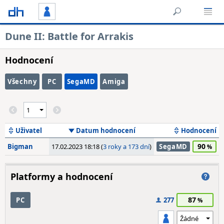
Dune II: Battle for Arrakis
Hodnocení
Všechny
PC
SegaMD
Amiga
Uživatel
Datum hodnocení
Hodnocení
90
Bigman
17.02.2023 18:18 (
3 roky a 173 dní
)
SegaMD
Platformy a hodnocení
87
PC
277