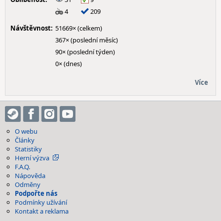
4
209
Návštěvnost:
51669× (celkem)
367× (poslední měsíc)
90× (poslední týden)
0× (dnes)
Více
O webu
Články
Statistiky
Herní výzva
F.A.Q.
Nápověda
Odměny
Podpořte nás
Podmínky užívání
Kontakt a reklama