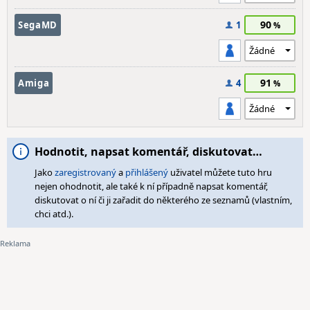
90
SegaMD
1
91
Amiga
4
Hodnotit, napsat komentář, diskutovat…
Jako
zaregistrovaný
a
přihlášený
uživatel můžete tuto hru
nejen ohodnotit, ale také k ní případně napsat komentář,
diskutovat o ní či ji zařadit do některého ze seznamů (vlastním,
chci atd.).