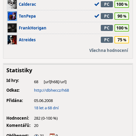
100
Calderac
PC
90
TenPepa
PC
100
FrankHorigan
PC
75
Atreides
PC
Všechna hodnocení
Statistiky
Id hry:
68
Odkaz:
http://dbher.cz/h68
Přidána:
05.06.2008
18 let a 68 dní
Hodnocení:
282 (0-100 %)
Komentářů:
20
Oblíbenost:
31
9