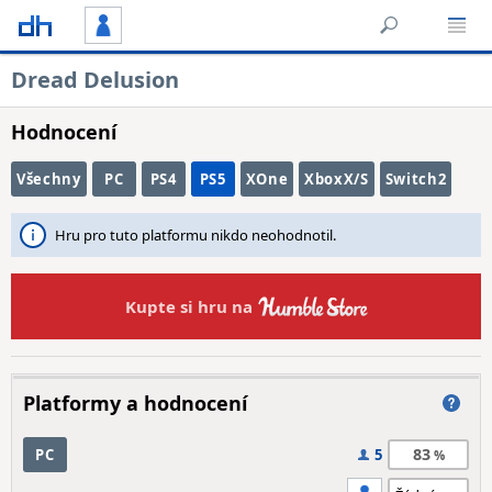
Dread Delusion
Hodnocení
Všechny
PC
PS4
PS5
XOne
XboxX/S
Switch2
Hru pro tuto platformu nikdo neohodnotil.
Kupte si hru na
Platformy a hodnocení
83
PC
5