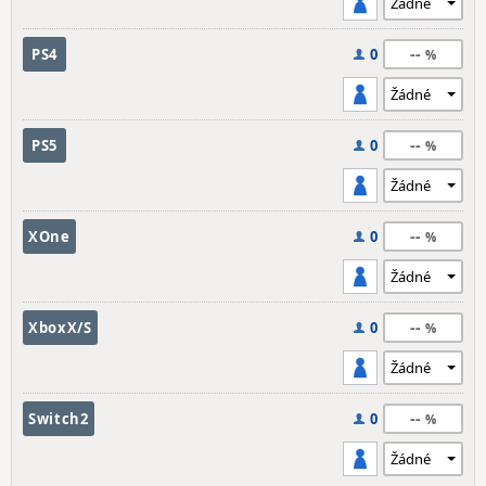
--
PS4
0
--
PS5
0
--
XOne
0
--
XboxX/S
0
--
Switch2
0