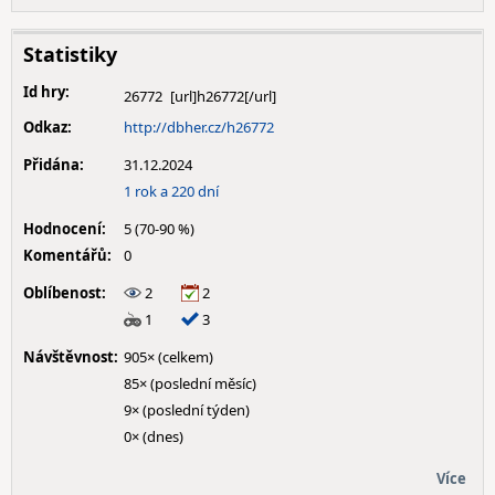
Statistiky
Id hry:
26772
Odkaz:
http://dbher.cz/h26772
Přidána:
31.12.2024
1 rok a 220 dní
Hodnocení:
5 (70-90 %)
Komentářů:
0
Oblíbenost:
2
2
1
3
Návštěvnost:
905× (celkem)
85× (poslední měsíc)
9× (poslední týden)
0× (dnes)
Více