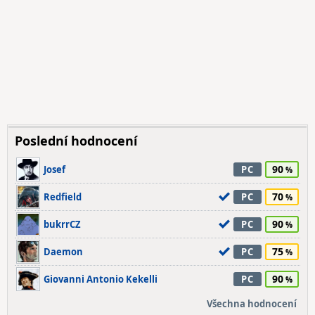
Poslední hodnocení
90
Josef
PC
70
Redfield
PC
90
bukrrCZ
PC
75
Daemon
PC
90
Giovanni Antonio Kekelli
PC
Všechna hodnocení