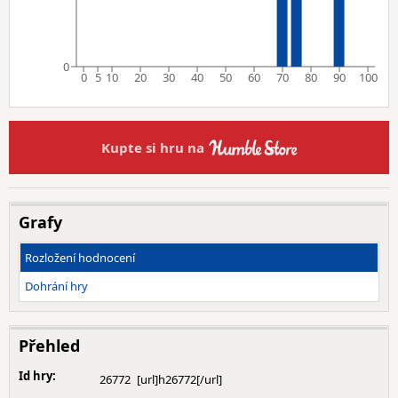
0
0
5
10
20
30
40
50
60
70
80
90
100
Kupte si hru na
Grafy
Rozložení hodnocení
Dohrání hry
Přehled
Id hry:
26772