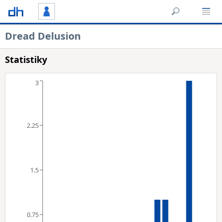
Dread Delusion
Statistiky
3
2.25
1.5
0.75