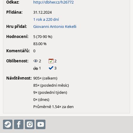
Odkaz:
http://dbher.cz/h26772
Přidána:
31.12.2024
1 rok a 220 dní
Hru přidal:
Giovanni Antonio Kekelli
Hodnocení:
5 (70-90 %)
83.00 %
Komentářů:
0
Oblíbenost:
2
2
1
3
Návštěvnost:
905× (celkem)
85× (poslední měsíc)
9× (poslední týden)
0× (dnes)
Průměrně 1.54× za den