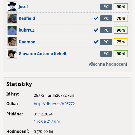
90
Josef
PC
70
Redfield
PC
90
bukrrCZ
PC
75
Daemon
PC
90
Giovanni Antonio Kekelli
PC
Všechna hodnocení
Statistiky
Id hry:
26772
Odkaz:
http://dbher.cz/h26772
Přidána:
31.12.2024
1 rok a 217 dní
Hodnocení:
5 (70-90 %)