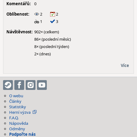
Komentářů:
0
Oblíbenost:
2
2
1
3
Návštěvnost:
902× (celkem)
86× (poslední měsíc)
8× (poslední týden)
2× (dnes)
Více
O webu
Články
Statistiky
Herní výzva
F.A.Q.
Nápověda
Odměny
Podpořte nás