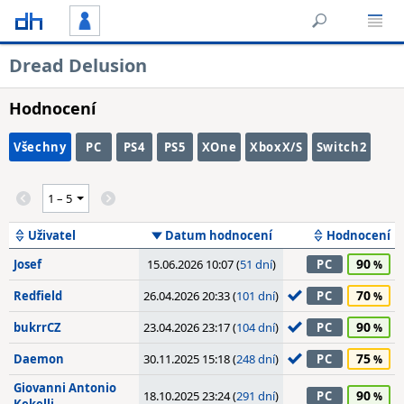
Dread Delusion
Hodnocení
Všechny
PC
PS4
PS5
XOne
XboxX/S
Switch2
Uživatel
Datum hodnocení
Hodnocení
90
Josef
15.06.2026 10:07 (
51 dní
)
PC
70
Redfield
26.04.2026 20:33 (
101 dní
)
PC
90
bukrrCZ
23.04.2026 23:17 (
104 dní
)
PC
75
Daemon
30.11.2025 15:18 (
248 dní
)
PC
Giovanni Antonio
90
18.10.2025 23:24 (
291 dní
)
PC