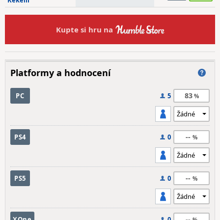
Kekelli
Kupte si hru na
Platformy a hodnocení
83
PC
5
--
PS4
0
--
PS5
0
--
XOne
0