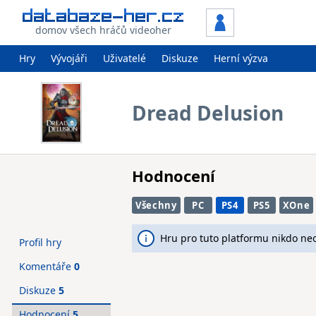
domov všech hráčů videoher
Hry
Vývojáři
Uživatelé
Diskuze
Herní výzva
Dread Delusion
Hodnocení
Všechny
PC
PS4
PS5
XOne
Hru pro tuto platformu nikdo ne
Profil hry
Komentáře
0
Diskuze
5
Hodnocení
5