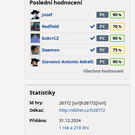
Poslední hodnocení
Josef
90
PC
Redfield
70
PC
bukrrCZ
90
PC
Daemon
75
PC
Giovanni Antonio Kekelli
90
PC
Všechna hodnocení
Statistiky
Id hry:
26772
Odkaz:
http://dbher.cz/h26772
Přidána:
31.12.2024
1 rok a 218 dní