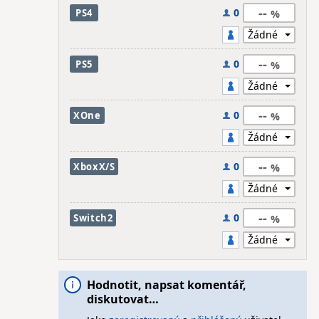
--
0
PS4
--
0
PS5
--
0
XOne
--
0
XboxX/S
--
0
Switch2
Hodnotit, napsat komentář,
diskutovat…