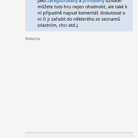
Jako
zaregistrovaný
a
přihlášený
uživatel
můžete tuto hru nejen ohodnotit, ale také k
ní případně napsat komentář, diskutovat o
ní či ji zařadit do některého ze seznamů
(vlastním, chci atd.).