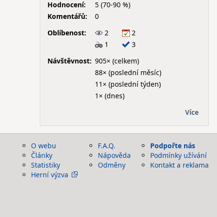
Hodnocení:
5 (70-90 %)
Komentářů:
0
Oblíbenost:
2
2
1
3
Návštěvnost:
905× (celkem)
88× (poslední měsíc)
11× (poslední týden)
1× (dnes)
Více
O webu
F.A.Q.
Podpořte nás
Články
Nápověda
Podmínky užívání
Statistiky
Odměny
Kontakt a reklama
Herní výzva