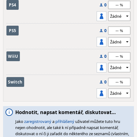
--
PS4
0
--
PS5
0
--
WiiU
0
--
Switch
0
Hodnotit, napsat komentář, diskutovat…
Jako
zaregistrovaný
a
přihlášený
uživatel můžete tuto hru
nejen ohodnotit, ale také k ní případně napsat komentář,
diskutovat o ní či ji zařadit do některého ze seznamů (vlastním,