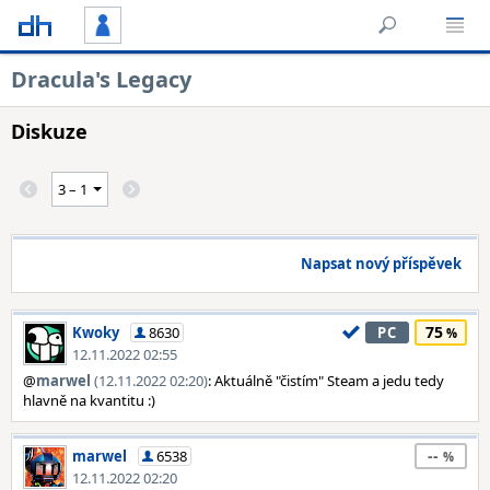
Dracula's Legacy
Diskuze
Napsat nový příspěvek
75
Kwoky
8630
PC
12.11.2022 02:55
@
marwel
(12.11.2022 02:20)
: Aktuálně "čistím" Steam a jedu tedy
hlavně na kvantitu :)
--
marwel
6538
12.11.2022 02:20