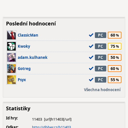
Poslední hodnocení
60
ClassicMan
PC
75
Kwoky
PC
50
adam.kulhanek
PC
60
Gotreg
PC
55
Psyx
PC
Všechna hodnocení
Statistiky
Id hry:
11403
Odkaz:
http://dbher.cz/h11403