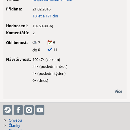
Přidána:
21.02.2016
10 let a 171 dní
Hodnocení:
10 (50-90 %)
Komentářů:
2
Oblíbenost:
7
5
0
11
Návštěvnost:
10247× (celkem)
44× (poslední měsíc)
4× (poslední týden)
0× (dnes)
Více
O webu
Články