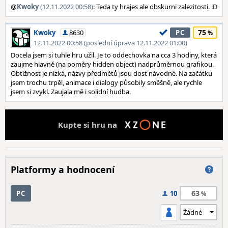
@
Kwoky
(12.11.2022 00:58)
: Teda ty hrajes ale obskurni zalezitosti. :D
75
Kwoky
8630
PC
12.11.2022 00:58 (poslední úprava 12.11.2022 01:00)
Docela jsem si tuhle hru užil. Je to oddechovka na cca 3 hodiny, která
zaujme hlavně (na poměry hidden object) nadprůměrnou grafikou.
Obtížnost je nízká, názvy předmětů jsou dost návodné. Na začátku
jsem trochu trpěl, animace i dialogy působily směšně, ale rychle
jsem si zvykl. Zaujala mě i solidní hudba.
Kupte si hru na
Platformy a hodnocení
63
PC
10