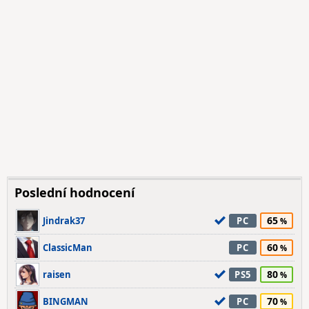
Poslední hodnocení
65
Jindrak37
PC
60
ClassicMan
PC
80
raisen
PS5
70
BINGMAN
PC