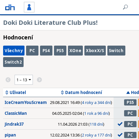
Doki Doki Literature Club Plus!
Hodnocení
Všechny
PC
PS4
PS5
XOne
XboxX/S
Switch
Switch2
Uživatel
Datum hodnocení
Hod
IceCreamYouScream
29.08.2021 16:49 (
4 roky a 344 dní
)
PS5
ClassicMan
04.05.2025 02:04 (
1 rok a 96 dní
)
PC
Jindrak37
11.04.2026 21:03 (
118 dní
)
PC
pipan
12.02.2024 13:36 (
2 roky a 177 dní
)
PC