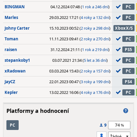
BINGMAN
04.12.2024 07:48 (
1 rok a 246 dní
)
PC
Marles
29.03.2022 17:21 (
4 roky a 132 dní
)
PC
Johny Carter
15.10.2023 00:52 (
2 roky a 298 dní
)
XboxX/S
Toman
11.11.2023 09:41 (
2 roky a 270 dní
)
PC
raisen
31.12.2024 21:11 (
1 rok a 219 dní
)
PS5
stepankoby1
03.07.2021 21:34 (
5 let a 36 dní
)
PC
xRadowan
03.03.2024 15:43 (
2 roky a 157 dní
)
PC
JayCZ
22.01.2023 00:47 (
3 roky a 199 dní
)
PS4
Kepler
13.02.2022 16:06 (
4 roky a 176 dní
)
PC
Platformy a hodnocení
74
PC
9