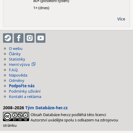
80× (poslední týden)
1× (dnes)
Více
O webu
Články
Statistiky
Herní výzva
F.A.Q.
Nápověda
Odměny
Podpořte nás
Podmínky užívání
Kontakt a reklama
2008–2026
Tým Databáze-her.cz
Obsah Databáze-her.cz podléhá této licenci
Autorství uvádějte spolu s odkazem na zdrojovou
stránku