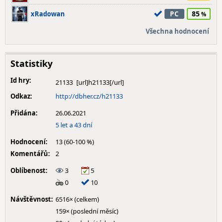
85
xRadowan
PC
Všechna hodnocení
Statistiky
Id hry:
21133
Odkaz:
http://dbher.cz/h21133
Přidána:
26.06.2021
5 let a 43 dní
Hodnocení:
13 (60-100 %)
Komentářů:
2
Oblíbenost:
3
5
0
10
Návštěvnost:
6516× (celkem)
159× (poslední měsíc)