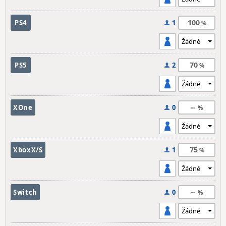
100
PS4
1
70
PS5
2
--
XOne
0
75
XboxX/S
1
--
Switch
0