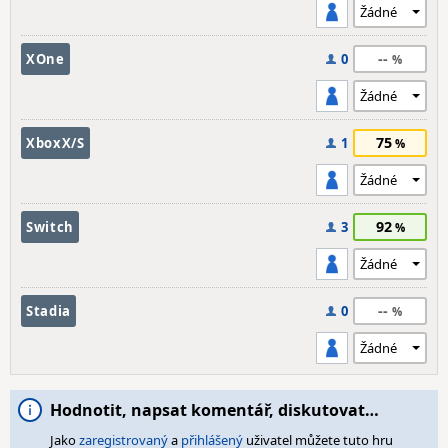
--
XOne
0
75
XboxX/S
1
92
Switch
3
--
Stadia
0
Hodnotit, napsat komentář, diskutovat…
Jako
zaregistrovaný
a
přihlášený
uživatel můžete tuto hru