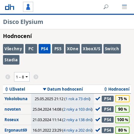
Disco Elysium
Hodnocení
Všechny
PC
PS4
PS5
XOne
XboxX/S
Switch
Stadia
Uživatel
Datum hodnocení
Hodnocení
75
Yokolobuna
25.05.2025 21:12 (
1 rok a 73 dní
)
PS4
90
novoten
25.04.2024 14:08 (
2 roky a 103 dní
)
PS4
100
Roseux
21.03.2024 11:14 (
2 roky a 138 dní
)
PS4
80
Ergonaut69
16.01.2022 23:29 (
4 roky a 202 dní
)
PS4