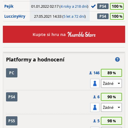
100
Pejik
01.01.2022 02:17 (
4 roky a 218 dní
)
PS4
100
LuccinyHry
27.05.2021 14:33 (
5 let a 72 dní
)
PS4
Kupte si hru na
Platformy a hodnocení
89
PC
146
90
PS4
6
98
PS5
5