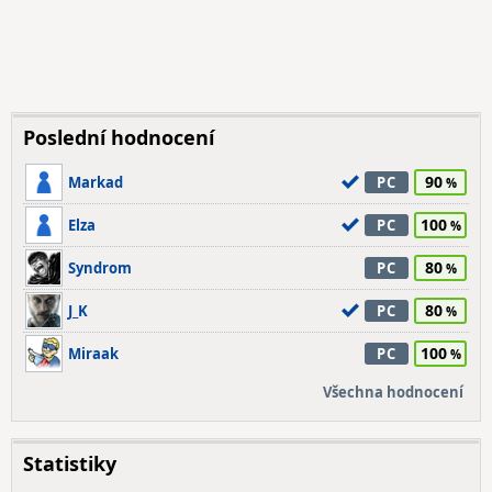
Poslední hodnocení
90
Markad
PC
100
Elza
PC
80
Syndrom
PC
80
J_K
PC
100
Miraak
PC
Všechna hodnocení
Statistiky