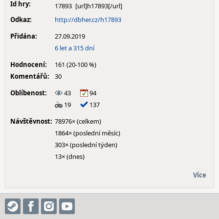
Id hry:
17893
Odkaz:
http://dbher.cz/h17893
Přidána:
27.09.2019
6 let a 315 dní
Hodnocení:
161 (20-100 %)
Komentářů:
30
Oblíbenost:
43
94
19
137
Návštěvnost:
78976× (celkem)
1864× (poslední měsíc)
303× (poslední týden)
13× (dnes)
Více