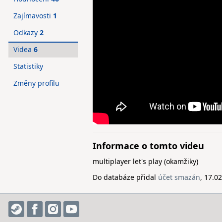
Zajímavosti
1
Odkazy
2
Videa
6
Statistiky
Změny profilu
Informace o tomto videu
multiplayer let's play (okamžiky)
Do databáze přidal
účet smazán
, 17.0