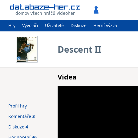
domov všech hráčů videoher
Hry
Vývojáři
Uživatelé
Diskuze
Herní výzva
Descent II
Videa
Profil hry
Komentáře
3
Diskuze
4
Hodnocení
46