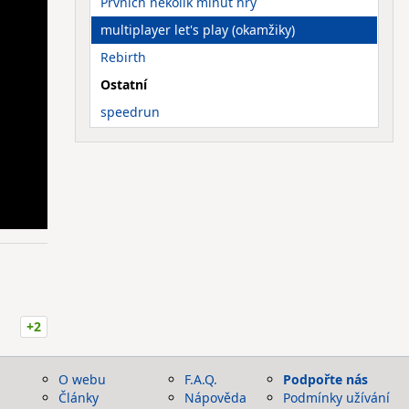
Prvních několik minut hry
multiplayer let's play (okamžiky)
Rebirth
Ostatní
speedrun
+2
O webu
F.A.Q.
Podpořte nás
Články
Nápověda
Podmínky užívání