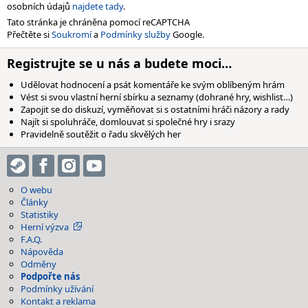
osobních údajů
najdete tady
.
Tato stránka je chráněna pomocí reCAPTCHA
Přečtěte si
Soukromí
a
Podmínky služby
Google.
Registrujte se u nás a budete moci…
Udělovat hodnocení a psát komentáře ke svým oblíbeným hrám
Vést si svou vlastní herní sbírku a seznamy (dohrané hry, wishlist…)
Zapojit se do diskuzí, vyměňovat si s ostatními hráči názory a rady
Najít si spoluhráče, domlouvat si společné hry i srazy
Pravidelně soutěžit o řadu skvělých her
O webu
Články
Statistiky
Herní výzva
F.A.Q.
Nápověda
Odměny
Podpořte nás
Podmínky užívání
Kontakt a reklama