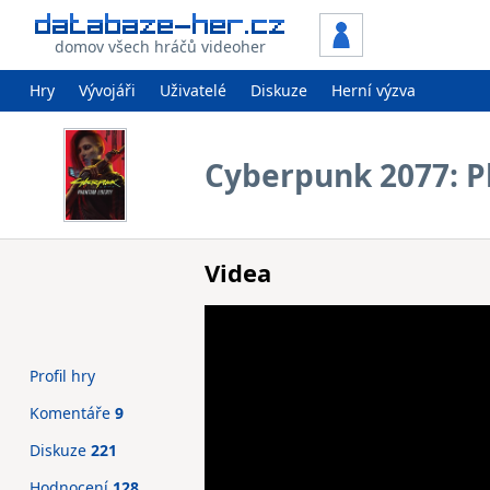
domov všech hráčů videoher
Hry
Vývojáři
Uživatelé
Diskuze
Herní výzva
Cyberpunk 2077: P
Videa
Profil hry
Komentáře
9
Diskuze
221
Hodnocení
128