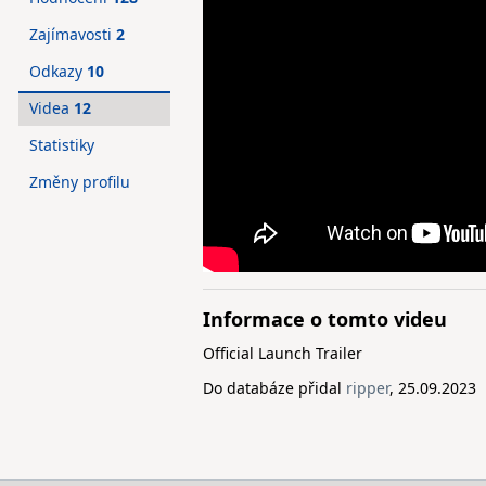
Zajímavosti
2
Odkazy
10
Videa
12
Statistiky
Změny profilu
Informace o tomto videu
Official Launch Trailer
Do databáze přidal
ripper
, 25.09.2023