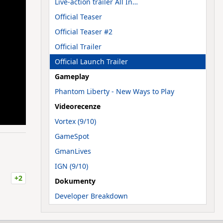
Live-action trailer All In…
Official Teaser
Official Teaser #2
Official Trailer
Official Launch Trailer
Gameplay
Phantom Liberty - New Ways to Play
Videorecenze
Vortex (9/10)
GameSpot
GmanLives
IGN (9/10)
+2
Dokumenty
Developer Breakdown