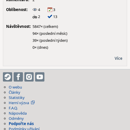
Oblíbenost:
4
3
2
13
Návštěvnost:
5847× (celkem)
94× (poslední měsíc)
39× (poslední týden)
0× (dnes)
Více
O webu
Články
Statistiky
Herní výzva
F.A.Q.
Nápověda
Odměny
Podpořte nás
Podmínky užívání