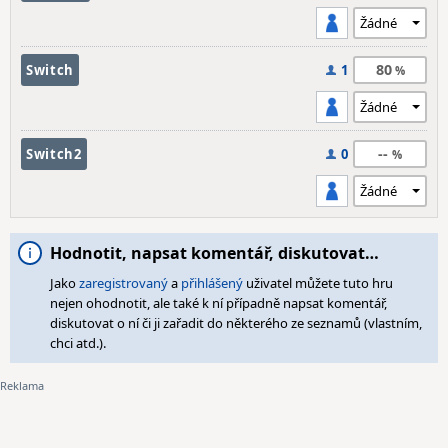
80
Switch
1
--
Switch2
0
Hodnotit, napsat komentář, diskutovat…
Jako
zaregistrovaný
a
přihlášený
uživatel můžete tuto hru
nejen ohodnotit, ale také k ní případně napsat komentář,
diskutovat o ní či ji zařadit do některého ze seznamů (vlastním,
chci atd.).