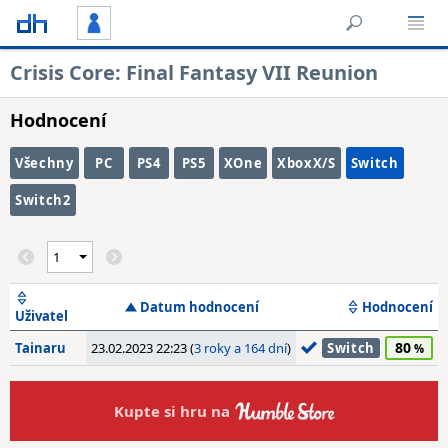
Crisis Core: Final Fantasy VII Reunion
Hodnocení
Všechny
PC
PS4
PS5
XOne
XboxX/S
Switch
Switch2
Datum hodnocení
Hodnocení
Uživatel
80
Tainaru
23.02.2023 22:23 (
3 roky a 164 dní
)
Switch
Kupte si hru na