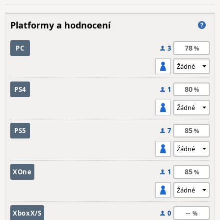
Platformy a hodnocení
78
PC
3
80
PS4
1
85
PS5
7
85
XOne
1
--
XboxX/S
0