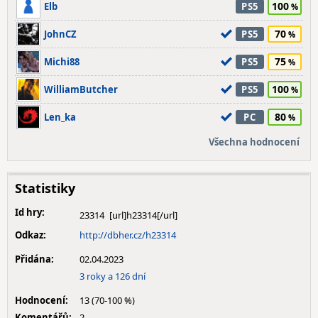
100
Elb
PS5
70
JohnCZ
PS5
75
Michi88
PS5
100
WilliamButcher
PS5
80
Len_ka
PC
Všechna hodnocení
Statistiky
Id hry:
23314
Odkaz:
http://dbher.cz/h23314
Přidána:
02.04.2023
3 roky a 126 dní
Hodnocení:
13 (70-100 %)
Komentářů:
2