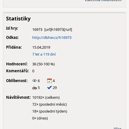
Statistiky
Id hry:
16973
Odkaz:
http://dbher.cz/h16973
Přidána:
15.04.2019
7 let a 119 dní
Hodnocení:
36 (50-100 %)
Komentářů:
0
Oblíbenost:
6
4
5
29
Návštěvnost:
10192× (celkem)
72× (poslední měsíc)
18× (poslední týden)
0× (dnes)