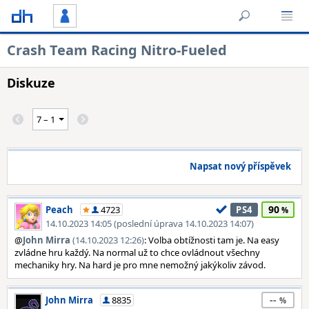
Crash Team Racing Nitro-Fueled
Diskuze
Napsat nový příspěvek
90
Peach
4723
PS4
14.10.2023 14:05 (poslední úprava 14.10.2023 14:07)
@
John Mirra
(14.10.2023 12:26)
: Volba obtížnosti tam je. Na easy
zvládne hru každý. Na normal už to chce ovládnout všechny
mechaniky hry. Na hard je pro mne nemožný jakýkoliv závod.
--
John Mirra
8835