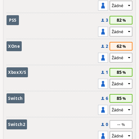
82
PS5
3
62
XOne
2
85
XboxX/S
1
85
Switch
6
--
Switch2
0