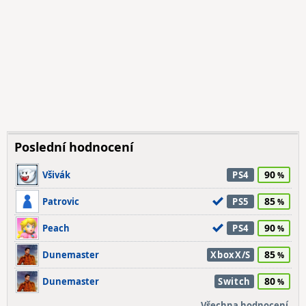
Poslední hodnocení
90
Všivák
PS4
85
Patrovic
PS5
90
Peach
PS4
85
Dunemaster
XboxX/S
80
Dunemaster
Switch
Všechna hodnocení