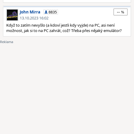
--
John Mirra
8835
13.10.2023 16:02
Když to zatím nevyšlo (a kdoví jestli kdy vyjde) na PC, asi není
možnost, jak si to na PC zahrát, což? Třeba přes nějaký emulátor?