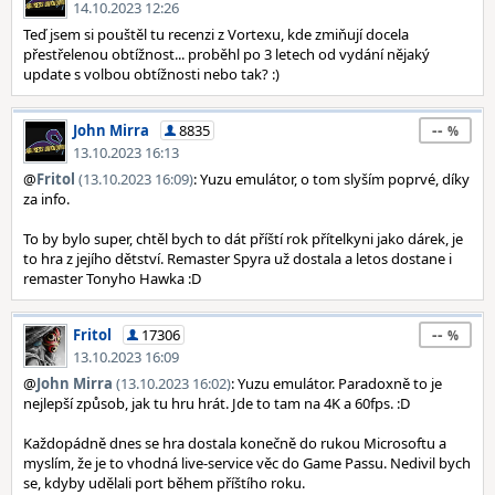
14.10.2023 12:26
Teď jsem si pouštěl tu recenzi z Vortexu, kde zmiňují docela
přestřelenou obtížnost... proběhl po 3 letech od vydání nějaký
update s volbou obtížnosti nebo tak? :)
--
John Mirra
8835
13.10.2023 16:13
@
Fritol
(13.10.2023 16:09)
: Yuzu emulátor, o tom slyším poprvé, díky
za info.
To by bylo super, chtěl bych to dát příští rok přítelkyni jako dárek, je
to hra z jejího dětství. Remaster Spyra už dostala a letos dostane i
remaster Tonyho Hawka :D
--
Fritol
17306
13.10.2023 16:09
@
John Mirra
(13.10.2023 16:02)
: Yuzu emulátor. Paradoxně to je
nejlepší způsob, jak tu hru hrát. Jde to tam na 4K a 60fps. :D
Každopádně dnes se hra dostala konečně do rukou Microsoftu a
myslím, že je to vhodná live-service věc do Game Passu. Nedivil bych
se, kdyby udělali port během příštího roku.