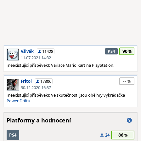
90
Všivák
11428
PS4
11.07.2021 14:32
[neexistující příspěvek]: Variace Mario Kart na PlayStation.
--
Fritol
17306
30.12.2020 16:37
[neexistující příspěvek]: Ve skutečnosti jsou obě hry vykrádačka
Power Driftu
.
Platformy a hodnocení
86
PS4
24