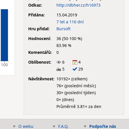
Odkaz:
http://dbher.cz/h16973
Přidána:
15.04.2019
7 let a 116 dní
Hru přidal:
Bursoft
Hodnocení:
36 (50-100 %)
83.96 %
Komentářů:
0
Oblíbenost:
6
4
100
5
29
Návštěvnost:
10192× (celkem)
76× (poslední měsíc)
30× (poslední týden)
0× (dnes)
Průměrně 3.81× za den
O webu
F.A.Q.
Podpořte nás