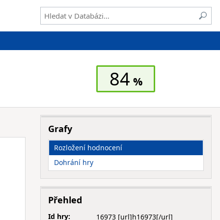
84
Grafy
Rozložení hodnocení
Dohrání hry
Přehled
Id hry:
16973