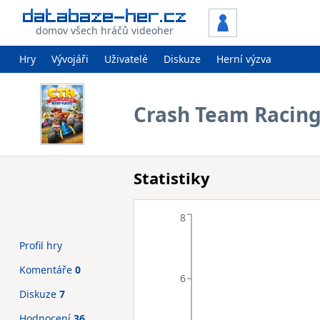
domov všech hráčů videoher
Hry
Vývojáři
Uživatelé
Diskuze
Herní výzva
Crash Team Racing
Statistiky
8
Profil hry
Komentáře
0
6
Diskuze
7
Hodnocení
36