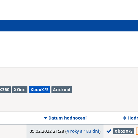
X360
XOne
XboxX/S
Android
Datum hodnocení
Hodn
05.02.2022 21:28 (
4 roky a 183 dní
)
XboxX/S