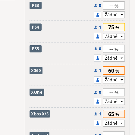
--
0
PS3
75
1
PS4
--
0
PS5
60
1
X360
--
0
XOne
65
1
XboxX/S