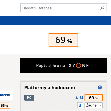
69
Kupte si hru na
Platformy a hodnocení
ocení
69
48
PC
65