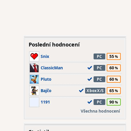
Poslední hodnocení
Snix
55
PC
ClassicMan
60
PC
Pluto
60
PC
Bajčo
65
XboxX/S
1191
90
PC
Všechna hodnocení