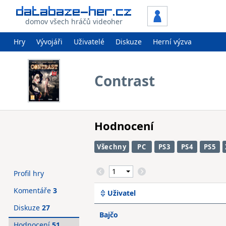
domov všech hráčů videoher
Hry
Vývojáři
Uživatelé
Diskuze
Herní výzva
Contrast
Hodnocení
Všechny
PC
PS3
PS4
PS5
Profil hry
Komentáře
3
Uživatel
Diskuze
27
Bajčo
Hodnocení
51