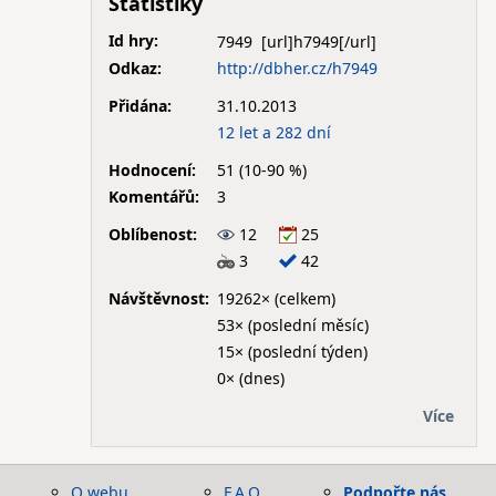
Statistiky
Id hry:
7949
Odkaz:
http://dbher.cz/h7949
Přidána:
31.10.2013
12 let a 282 dní
Hodnocení:
51 (10-90 %)
Komentářů:
3
Oblíbenost:
12
25
3
42
Návštěvnost:
19262× (celkem)
53× (poslední měsíc)
15× (poslední týden)
0× (dnes)
Více
O webu
F.A.Q.
Podpořte nás