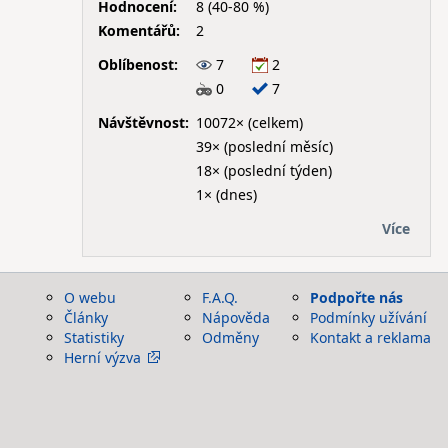
Hodnocení:
8 (40-80 %)
Komentářů:
2
Oblíbenost:
7
2
0
7
Návštěvnost:
10072× (celkem)
39× (poslední měsíc)
18× (poslední týden)
1× (dnes)
Více
O webu
F.A.Q.
Podpořte nás
Články
Nápověda
Podmínky užívání
Statistiky
Odměny
Kontakt a reklama
Herní výzva