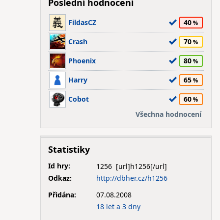
Poslední hodnocení
FildasCZ
40
Crash
70
Phoenix
80
Harry
65
Cobot
60
Všechna hodnocení
Statistiky
Id hry:
1256
Odkaz:
http://dbher.cz/h1256
Přidána:
07.08.2008
18 let a 3 dny