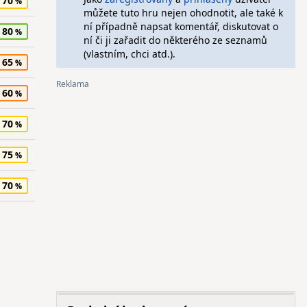
70
můžete tuto hru nejen ohodnotit, ale také k
ní případně napsat komentář, diskutovat o
80
ní či ji zařadit do některého ze seznamů
(vlastním, chci atd.).
65
60
70
75
70