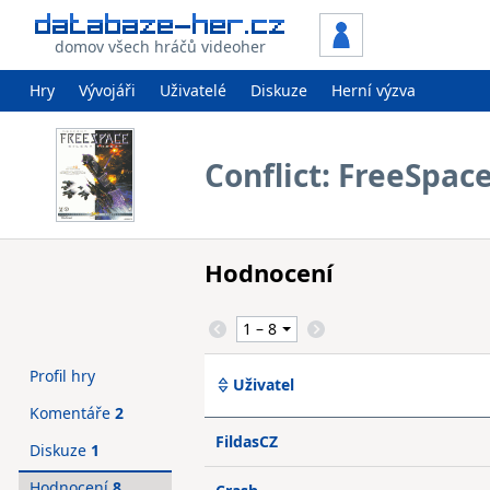
domov všech hráčů videoher
Hry
Vývojáři
Uživatelé
Diskuze
Herní výzva
Conflict: FreeSpace
Hodnocení
Profil hry
Uživatel
Komentáře
2
FildasCZ
Diskuze
1
Hodnocení
8