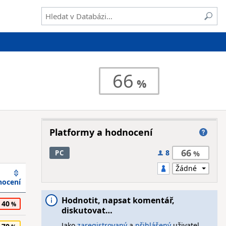
66
Platformy a hodnocení
66
8
PC
ocení
Hodnotit, napsat komentář,
40
diskutovat…
Jako
zaregistrovaný
a
přihlášený
uživatel