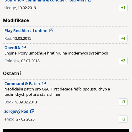
Dohráno – Command & Conquer: Red Alert
sledge
, 19.02.2019
+1
Modifikace
Play Red Alert 1 online
Red
, 13.03.2015
+4
OpenRA
Engine, ktorý umožňuje hrať hru na moderných systémoch
Coldplaz
, 03.07.2018
+2
Ostatní
Command & Patch
Neoficiální patch pro C&C: First decade řešící spoustu chyb a
technických potíží u starších her
Bodkin
, 09.02.2013
+7
zdrojový kód
emxd
, 27.02.2025
+2