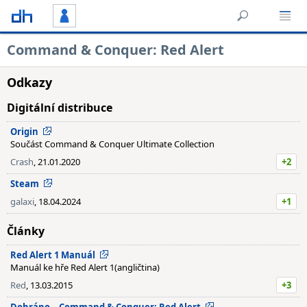
Command & Conquer: Red Alert
Odkazy
Digitální distribuce
Origin
Součást Command & Conquer Ultimate Collection
Crash
, 21.01.2020
+2
Steam
galaxi
, 18.04.2024
+1
Články
Red Alert 1 Manuál
Manuál ke hře Red Alert 1(angličtina)
Red
, 13.03.2015
+3