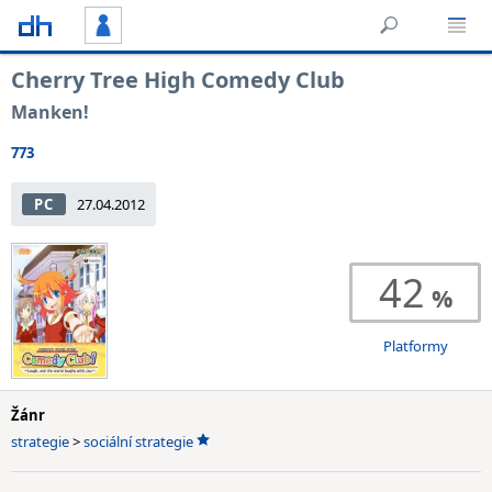
Cherry Tree High Comedy Club
Manken!
773
PC
27.04.2012
42
Platformy
Žánr
strategie
>
sociální strategie