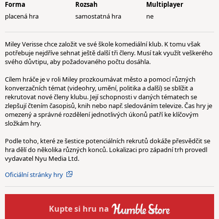
Forma
Rozsah
Multiplayer
placená hra
samostatná hra
ne
Miley Verisse chce založit ve své škole komediální klub. K tomu však
potřebuje nejdříve sehnat ještě další tři členy. Musí tak využít veškerého
svého důvtipu, aby požadovaného počtu dosáhla.
Cílem hráče je v roli Miley prozkoumávat město a pomocí různých
konverzačních témat (videohry, umění, politika a další) se sblížit a
rekrutovat nové členy klubu. Její schopnosti v daných tématech se
zlepšují čtením časopisů, knih nebo např. sledováním televize. Čas hry je
omezený a správné rozdělení jednotlivých úkonů patří ke klíčovým
složkám hry.
Podle toho, které ze šestice potenciálních rekrutů dokáže přesvědčit se
hra dělí do několika různých konců. Lokalizaci pro západní trh provedl
vydavatel Nyu Media Ltd.
Oficiální stránky hry
Kupte
si hru na