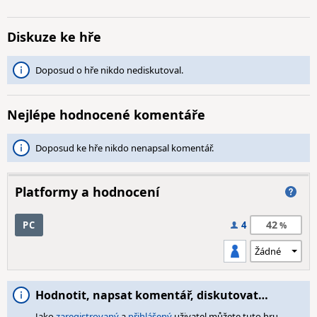
Diskuze ke hře
Doposud o hře nikdo nediskutoval.
Nejlépe hodnocené komentáře
Doposud ke hře nikdo nenapsal komentář.
Platformy a hodnocení
42
PC
4
Hodnotit, napsat komentář, diskutovat…
Jako
zaregistrovaný
a
přihlášený
uživatel můžete tuto hru