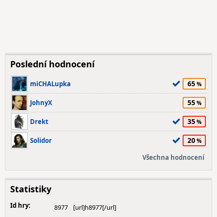
Poslední hodnocení
65
miCHALupka
55
JohnyX
35
Drekt
20
Solidor
Všechna hodnocení
Statistiky
Id hry:
8977