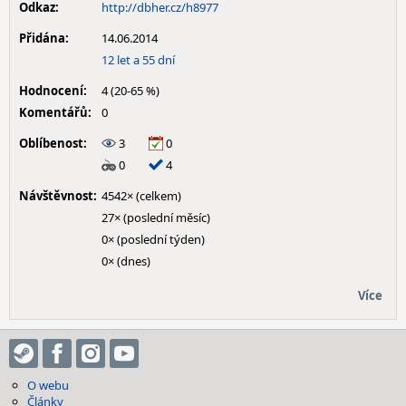
Odkaz:
http://dbher.cz/h8977
Přidána:
14.06.2014
12 let a 55 dní
Hodnocení:
4 (20-65 %)
Komentářů:
0
Oblíbenost:
3
0
0
4
Návštěvnost:
4542× (celkem)
27× (poslední měsíc)
0× (poslední týden)
0× (dnes)
Více
O webu
Články