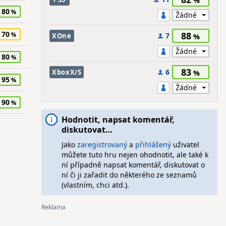
80
70
88
7
XOne
80
83
6
XboxX/S
95
90
Hodnotit, napsat komentář,
diskutovat…
Jako
zaregistrovaný
a
přihlášený
uživatel
můžete tuto hru nejen ohodnotit, ale také k
ní případně napsat komentář, diskutovat o
ní či ji zařadit do některého ze seznamů
(vlastním, chci atd.).