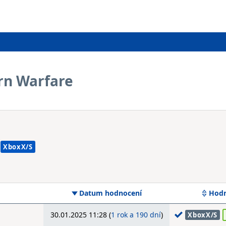
rn Warfare
XboxX/S
Datum hodnocení
Hodn
30.01.2025 11:28 (
1 rok a 190 dní
)
XboxX/S