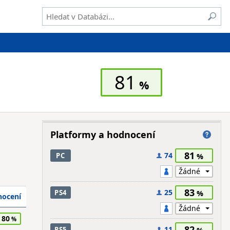
81
Platformy a hodnocení
81
74
PC
83
25
PS4
ocení
80
82
11
PS5