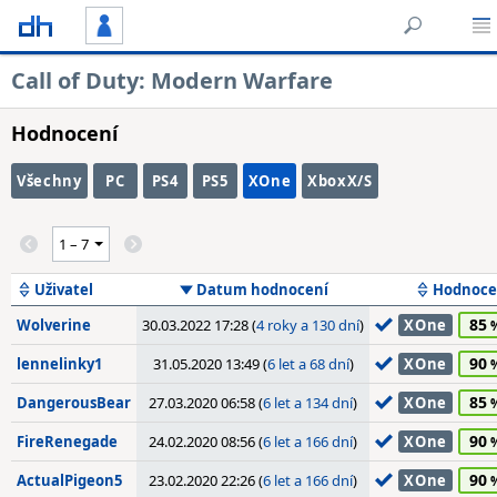
Call of Duty: Modern Warfare
Hodnocení
Všechny
PC
PS4
PS5
XOne
XboxX/S
Uživatel
Datum hodnocení
Hodnoce
85
Wolverine
30.03.2022 17:28 (
4 roky a 130 dní
)
XOne
90
lennelinky1
31.05.2020 13:49 (
6 let a 68 dní
)
XOne
85
DangerousBear
27.03.2020 06:58 (
6 let a 134 dní
)
XOne
90
FireRenegade
24.02.2020 08:56 (
6 let a 166 dní
)
XOne
90
ActualPigeon5
23.02.2020 22:26 (
6 let a 166 dní
)
XOne