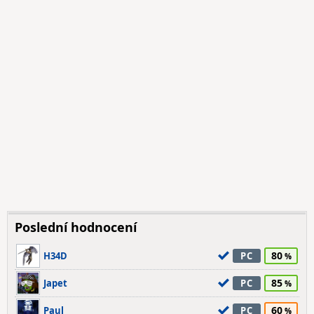
Poslední hodnocení
80
H34D
PC
85
Japet
PC
60
Paul
PC