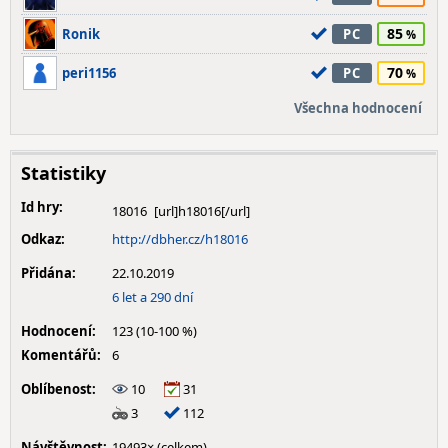
85
Ronik
PC
70
peri1156
PC
Všechna hodnocení
Statistiky
Id hry:
18016
Odkaz:
http://dbher.cz/h18016
Přidána:
22.10.2019
6 let a 290 dní
Hodnocení:
123 (10-100 %)
Komentářů:
6
Oblíbenost:
10
31
3
112
Návštěvnost:
19493× (celkem)