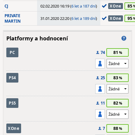
85
CJ
02.02.2020 16:19 (
6 let a 187 dní
)
XOne
PRIVATE
95
31.01.2020 22:20 (
6 let a 189 dní
)
XOne
MARTIN
Platformy a hodnocení
81
PC
74
83
PS4
25
82
PS5
11
88
XOne
7