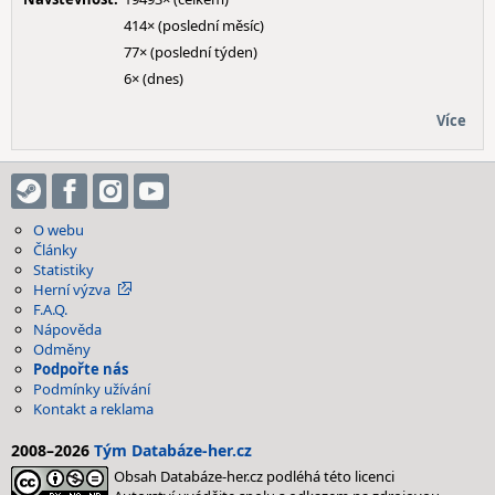
414× (poslední měsíc)
77× (poslední týden)
6× (dnes)
Více
O webu
Články
Statistiky
Herní výzva
F.A.Q.
Nápověda
Odměny
Podpořte nás
Podmínky užívání
Kontakt a reklama
2008–2026
Tým Databáze-her.cz
Obsah Databáze-her.cz podléhá této licenci