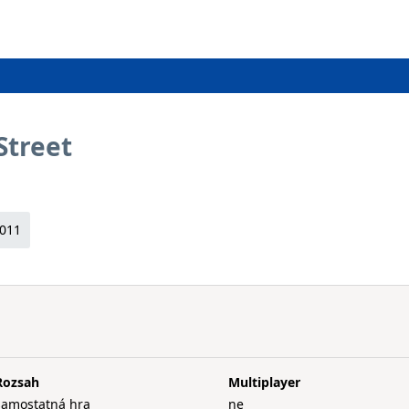
Street
2011
Rozsah
Multiplayer
samostatná hra
ne