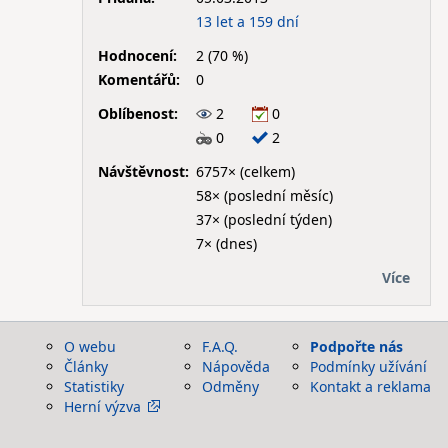
13 let a 159 dní
Hodnocení:
2 (70 %)
Komentářů:
0
Oblíbenost:
2
0
0
2
Návštěvnost:
6757× (celkem)
58× (poslední měsíc)
37× (poslední týden)
7× (dnes)
Více
O webu
F.A.Q.
Podpořte nás
Články
Nápověda
Podmínky užívání
Statistiky
Odměny
Kontakt a reklama
Herní výzva