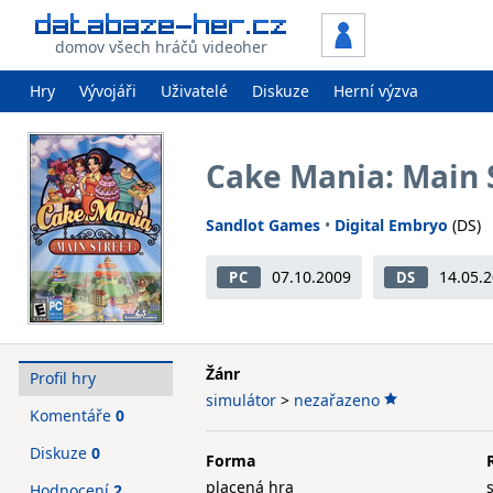
domov všech hráčů videoher
Hry
Vývojáři
Uživatelé
Diskuze
Herní výzva
Cake Mania: Main 
Sandlot Games
•
Digital Embryo
(DS)
07.10.2009
14.05.
PC
DS
Žánr
Profil hry
simulátor
>
nezařazeno
Komentáře
0
Diskuze
0
Forma
placená hra
Hodnocení
2