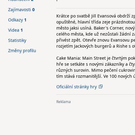
Zajímavosti
0
Krátce po svatbě Jill Evansová obdrží 
Odkazy
1
opuštěné, hlavní třída zeje prázdnotou
město jaksi usíná. Baker's Corner, nov
Videa
1
celého města, kde už nezůstali žádní zá
přivést zpět. Otevře znovu Evansovu pe
Statistiky
rozjetím Jackových burgerů a Rishe s ot
Změny profilu
Cake Mania: Main Street je čtvrtým po
hře se setkáte s novými zákazníky a čt
různých surovin. Mimo pečení cukrovin
tím stává rozmanitější. Ve 100 nových 
Oficiální stránky hry