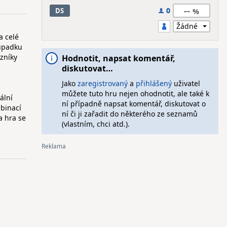
--
0
DS
a celé
 úpadku
azníky
Hodnotit, napsat komentář,
diskutovat…
Jako
zaregistrovaný
a
přihlášený
uživatel
můžete tuto hru nejen ohodnotit, ale také k
ální
ní případně napsat komentář, diskutovat o
mbinací
ní či ji zařadit do některého ze seznamů
a hra se
(vlastním, chci atd.).