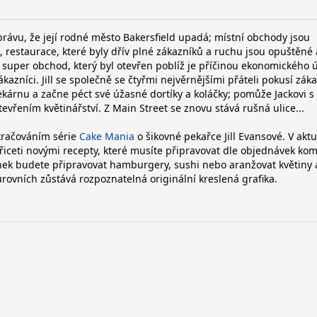
zprávu, že její rodné město Bakersfield upadá; místní obchody jsou
, restaurace, které byly dřív plné zákazníků a ruchu jsou opuštěné 
ý super obchod, který byl otevřen poblíž je příčinou ekonomického
kazníci. Jill se společně se čtyřmi nejvěrnějšími přáteli pokusí zák
kárnu a začne péct své úžasné dortíky a koláčky; pomůže Jackovi s
evřením květinářství. Z Main Street se znovu stává rušná ulice...
kračováním série
Cake Mania
o šikovné pekařce Jill Evansové. V aktu
yřiceti novými recepty, které musíte připravovat dle objednávek ko
ek budete připravovat hamburgery, sushi nebo aranžovat květiny 
úrovních zůstává rozpoznatelná originální kreslená grafika.