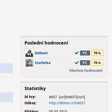
Poslední hodnocení
Dellanir
70
PC
Starletka
70
PC
Všechna hodnocení
Statistiky
Id hry:
6657
Odkaz:
http://dbher.cz/h6657
Přidána:
05.03.2013