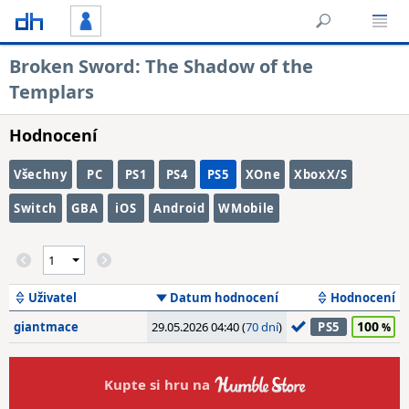
Broken Sword: The Shadow of the
Templars
Hodnocení
Všechny
PC
PS1
PS4
PS5
XOne
XboxX/S
Switch
GBA
iOS
Android
WMobile
Uživatel
Datum hodnocení
Hodnocení
100
giantmace
29.05.2026 04:40 (
70 dní
)
PS5
Kupte si hru na