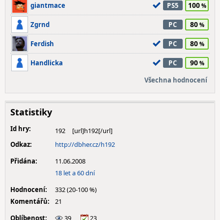
100
giantmace
PS5
80
Zgrnd
PC
80
Ferdish
PC
90
Handlicka
PC
Všechna hodnocení
Statistiky
Id hry:
192
Odkaz:
http://dbher.cz/h192
Přidána:
11.06.2008
18 let a 60 dní
Hodnocení:
332 (20-100 %)
Komentářů:
21
Oblíbenost:
39
23