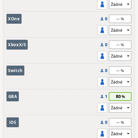
--
XOne
0
--
XboxX/S
0
--
Switch
0
80
GBA
1
--
iOS
0