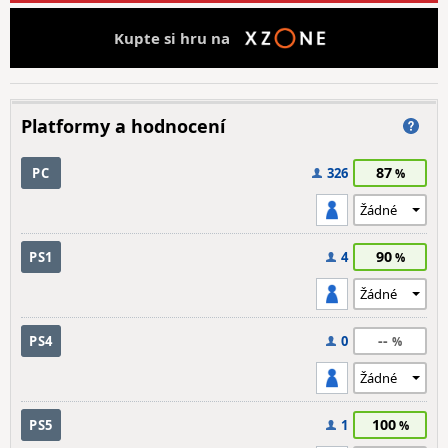
Kupte si hru na
Platformy a hodnocení
87
PC
326
90
PS1
4
--
PS4
0
100
PS5
1