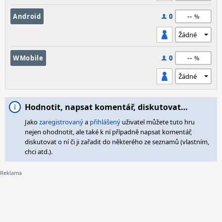
--
Android
0
--
WMobile
0
Hodnotit, napsat komentář, diskutovat…
Jako
zaregistrovaný
a
přihlášený
uživatel můžete tuto hru
nejen ohodnotit, ale také k ní případně napsat komentář,
diskutovat o ní či ji zařadit do některého ze seznamů (vlastním,
chci atd.).