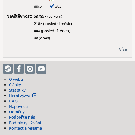
5
303
Návštěvnost:
53785× (celkem)
218× (poslední měsíc)
44× (poslední týden)
8× (dnes)
Více
O webu
Články
Statistiky
Herní výzva
F.A.Q.
Nápověda
Odměny
Podpořte nás
Podmínky užívání
Kontakt a reklama