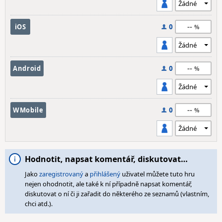
--
iOS
0
--
Android
0
--
WMobile
0
Hodnotit, napsat komentář, diskutovat…
Jako
zaregistrovaný
a
přihlášený
uživatel můžete tuto hru
nejen ohodnotit, ale také k ní případně napsat komentář,
diskutovat o ní či ji zařadit do některého ze seznamů (vlastním,
chci atd.).