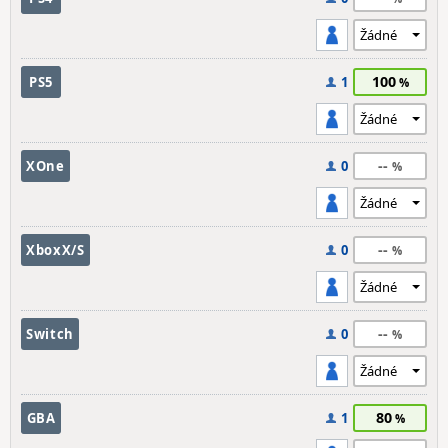
100
PS5
1
--
XOne
0
--
XboxX/S
0
--
Switch
0
80
GBA
1