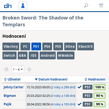
Broken Sword: The Shadow of the
Templars
Hodnocení
Všechny
PC
PS1
PS4
PS5
XOne
XboxX/S
Switch
GBA
iOS
Android
WMobile
Uživatel
Datum hodnocení
Hodnocení
100
Johny Carter
15.10.2023 00:05 (
2 roky a 299 dní
)
PS1
90
Bigman
25.03.2023 02:25 (
3 roky a 138 dní
)
PS1
90
Pejik
28.04.2022 08:56 (
4 roky a 103 dní
)
PS1