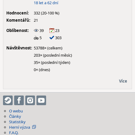
18 let a 62 dní
Hodnocení:
332 (20-100 %)
Komentářů:
21
Oblíbenost:
39
23
5
303
Návštěvnost:
53788× (celkem)
203× (poslední měsíc)
35× (poslední týden)
0× (dnes)
Více
O webu
Články
Statistiky
Herní výzva
F.A.Q.