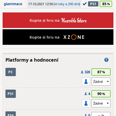
85
giantmace
17.10.2021 12:50 (
4 roky a 296 dní
)
PS1
Kupte si hru na
Kupte si hru na
Platformy a hodnocení
87
PC
326
90
PS1
4
--
PS4
0