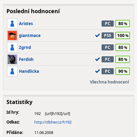
Poslední hodnocení
80
Aristes
PC
100
giantmace
PS5
80
Zgrnd
PC
80
Ferdish
PC
90
Handlicka
PC
Všechna hodnocení
Statistiky
Id hry:
192
Odkaz:
http://dbher.cz/h192
Přidána:
11.06.2008